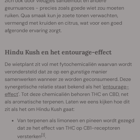
zich ook door vleugjes sandelhout en andere
geurnuances - precies zoals goede wiet zou moeten
ruiken. Qua smaak kun je zoete tonen verwachten,
vermengd met kruiden en citrus, wat voor een goed
afgeronde ervaring zorgt.
Hindu Kush en het entourage-effect
De wietplant zit vol met fytochemicaliën waarvan wordt
verondersteld dat ze op een gunstige manier
samenwerken wanneer ze worden geconsumeerd. Deze
synergetische relatie staat bekend als het '
entourage-
effect
'. Tot deze chemicaliën behoren THC en CBD, net
als aromatische terpenen. Laten we eens kijken hoe dit
zit als het om Hindu Kush gaat:
Van terpenen als limoneen en pineen wordt gezegd
dat ze het effect van THC op CB1-receptoren
[1]
versterken
.