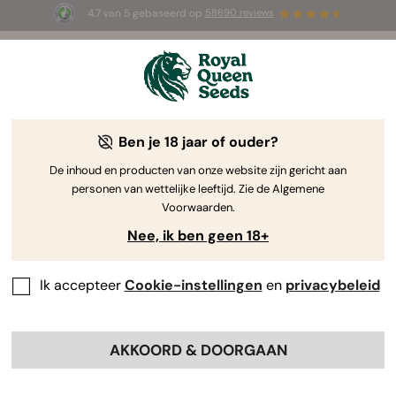
4.7 van 5 gebaseerd op
58690 reviews
☀️ Summer Sales: tot wel 50% korting
op geselecteerde producten! ⏤
Koop nu
🛍️
Ben je 18 jaar of ouder?
The RQS Blog
De inhoud en producten van onze website zijn gericht aan
personen van wettelijke leeftijd. Zie de Algemene
Cannabis Lifestyle Blogs
Soorten en producten
Voorwaarden.
Nee, ik ben geen 18+
Ik accepteer
Cookie-instellingen
en
privacybeleid
AKKOORD & DOORGAAN