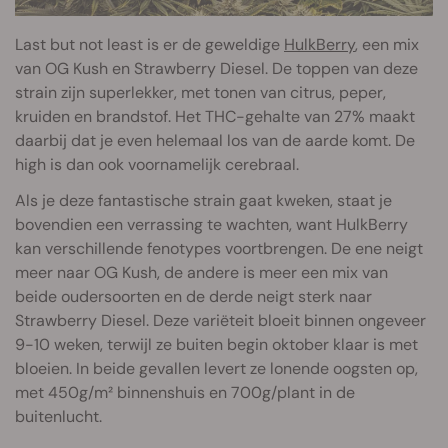
Last but not least is er de geweldige
HulkBerry
, een mix
van OG Kush en Strawberry Diesel. De toppen van deze
strain zijn superlekker, met tonen van citrus, peper,
kruiden en brandstof. Het THC-gehalte van 27% maakt
daarbij dat je even helemaal los van de aarde komt. De
high is dan ook voornamelijk cerebraal.
Als je deze fantastische strain gaat kweken, staat je
bovendien een verrassing te wachten, want HulkBerry
kan verschillende fenotypes voortbrengen. De ene neigt
meer naar OG Kush, de andere is meer een mix van
beide oudersoorten en de derde neigt sterk naar
Strawberry Diesel. Deze variëteit bloeit binnen ongeveer
9-10 weken, terwijl ze buiten begin oktober klaar is met
bloeien. In beide gevallen levert ze lonende oogsten op,
met 450g/m² binnenshuis en 700g/plant in de
buitenlucht.