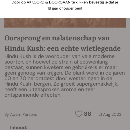
Door op AKKOORD & DOORGAAN te klikken, bevestig je dat je
18 jaar of ouder bent
Oorsprong en nalatenschap van
Hindu Kush: een echte wietlegende
Hindu Kush is de voorouder van vele moderne
soorten, en hoewel de strain al eeuwenlang
bestaat, kunnen kwekers en gebruikers er maar
geen genoeg van krijgen. De plant werd in de jaren
60 en 70 herontdekt door westerlingen in de
Hindu Kush-bergen. Ze groeit supergemakkelijk,
heeft een uitgesproken aroma en zeer
ontspannende effecten.
88
By
Adam Parsons
21 Aug 2023
Inhoud: