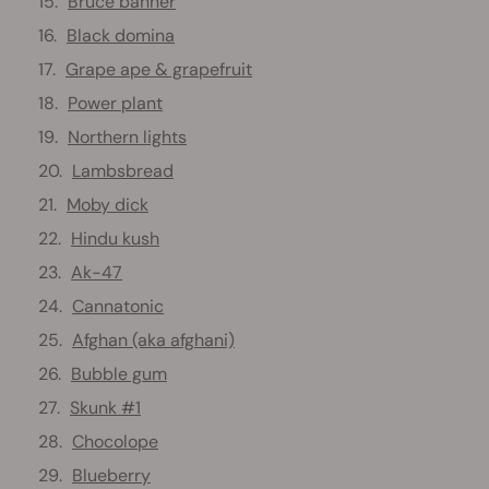
Bruce banner
Black domina
Grape ape & grapefruit
Power plant
Northern lights
Lambsbread
Moby dick
Hindu kush
Ak-47
Cannatonic
Afghan (aka afghani)
Bubble gum
Skunk #1
Chocolope
Blueberry