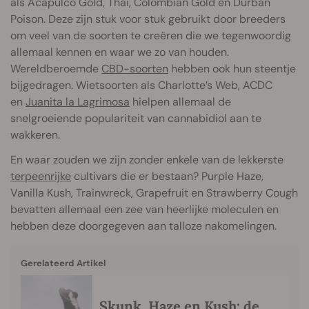
als Acapulco Gold, Thai, Colombian Gold en Durban
Poison. Deze zijn stuk voor stuk gebruikt door breeders
om veel van de soorten te creëren die we tegenwoordig
allemaal kennen en waar we zo van houden.
Wereldberoemde
CBD-soorten
hebben ook hun steentje
bijgedragen. Wietsoorten als Charlotte’s Web, ACDC
en
Juanita la Lagrimosa
hielpen allemaal de
snelgroeiende populariteit van cannabidiol aan te
wakkeren.
En waar zouden we zijn zonder enkele van de lekkerste
terpeenrijke
cultivars die er bestaan? Purple Haze,
Vanilla Kush, Trainwreck, Grapefruit en Strawberry Cough
bevatten allemaal een zee van heerlijke moleculen en
hebben deze doorgegeven aan talloze nakomelingen.
Gerelateerd Artikel
Skunk, Haze en Kush: de