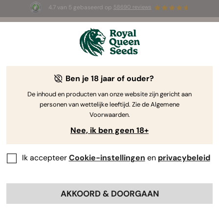
4.7 van 5 gebaseerd op
58690 reviews
☀️ Summer Sales: tot wel 50% korting
op geselecteerde producten! ⏤
Koop nu
🛍️
Ben je 18 jaar of ouder?
The RQS Blog
De inhoud en producten van onze website zijn gericht aan
personen van wettelijke leeftijd. Zie de Algemene
Cannabis Lifestyle Blogs
Soorten en producten
Voorwaarden.
Nee, ik ben geen 18+
Ik accepteer
Cookie-instellingen
en
privacybeleid
AKKOORD & DOORGAAN