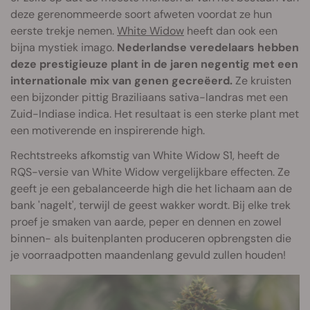
deze gerenommeerde soort afweten voordat ze hun
eerste trekje nemen.
White Widow
heeft dan ook een
bijna mystiek imago.
Nederlandse veredelaars hebben
deze prestigieuze plant in de jaren negentig met een
internationale mix van genen gecreëerd.
Ze kruisten
een bijzonder pittig Braziliaans sativa-landras met een
Zuid-Indiase indica. Het resultaat is een sterke plant met
een motiverende en inspirerende high.
Rechtstreeks afkomstig van White Widow S1, heeft de
RQS-versie van White Widow vergelijkbare effecten. Ze
geeft je een gebalanceerde high die het lichaam aan de
bank 'nagelt', terwijl de geest wakker wordt. Bij elke trek
proef je smaken van aarde, peper en dennen en zowel
binnen- als buitenplanten produceren opbrengsten die
je voorraadpotten maandenlang gevuld zullen houden!