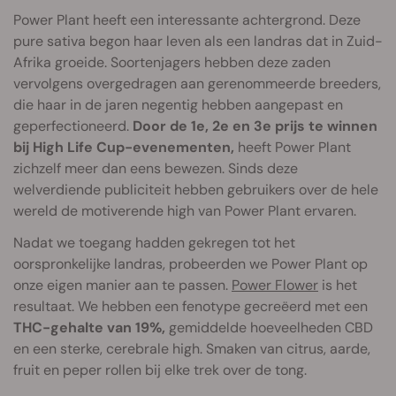
Power Plant heeft een interessante achtergrond. Deze
pure sativa begon haar leven als een landras dat in Zuid-
Afrika groeide. Soortenjagers hebben deze zaden
vervolgens overgedragen aan gerenommeerde breeders,
die haar in de jaren negentig hebben aangepast en
geperfectioneerd.
Door de 1e, 2e en 3e prijs te winnen
bij High Life Cup-evenementen,
heeft Power Plant
zichzelf meer dan eens bewezen. Sinds deze
welverdiende publiciteit hebben gebruikers over de hele
wereld de motiverende high van Power Plant ervaren.
Nadat we toegang hadden gekregen tot het
oorspronkelijke landras, probeerden we Power Plant op
onze eigen manier aan te passen.
Power Flower
is het
resultaat. We hebben een fenotype gecreëerd met een
THC-gehalte van 19%,
gemiddelde hoeveelheden CBD
en een sterke, cerebrale high. Smaken van citrus, aarde,
fruit en peper rollen bij elke trek over de tong.