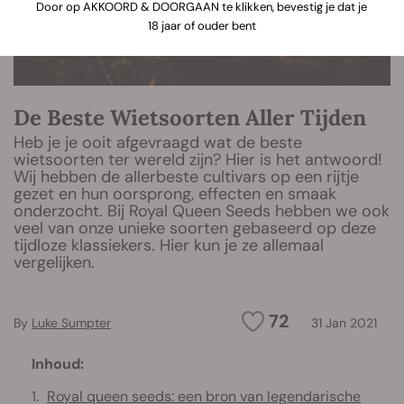
Door op AKKOORD & DOORGAAN te klikken, bevestig je dat je
18 jaar of ouder bent
De Beste Wietsoorten Aller Tijden
Heb je je ooit afgevraagd wat de beste
wietsoorten ter wereld zijn? Hier is het antwoord!
Wij hebben de allerbeste cultivars op een rijtje
gezet en hun oorsprong, effecten en smaak
onderzocht. Bij Royal Queen Seeds hebben we ook
veel van onze unieke soorten gebaseerd op deze
tijdloze klassiekers. Hier kun je ze allemaal
vergelijken.
72
By
Luke Sumpter
31 Jan 2021
Inhoud:
Royal queen seeds: een bron van legendarische