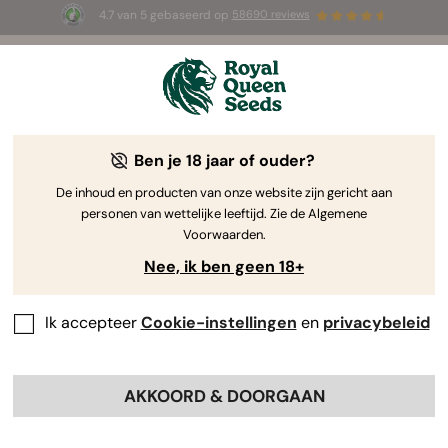
4.7 van 5 gebaseerd op
58690 reviews
🎁
3 White Widow Auto zaadjes
GRATIS voor de
eerste 100 die de code
AUGUST26 🌿
gebruiken
Ben je 18 jaar of ouder?
De inhoud en producten van onze website zijn gericht aan
personen van wettelijke leeftijd. Zie de Algemene
Voorwaarden.
Nee, ik ben geen 18+
Ik accepteer
Cookie-instellingen
en
privacybeleid
AKKOORD & DOORGAAN