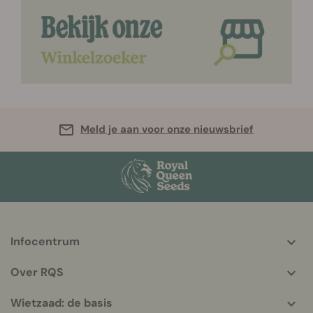
Meld je aan voor onze nieuwsbrief
Infocentrum
More
helpful
Over RQS
info
Wietzaad: de basis