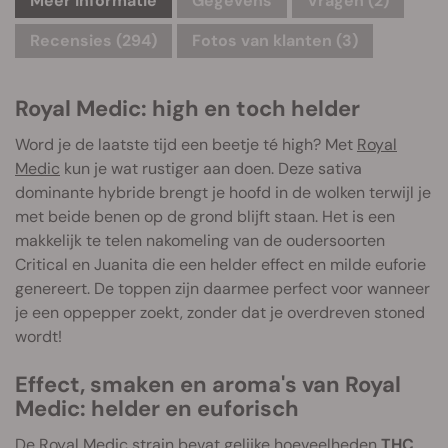
Meer informatie
Gegevens
Vragen
(2)
Recensies (294)
Fotos van klanten (3)
Royal Medic: high en toch helder
Word je de laatste tijd een beetje té high? Met
Royal
Medic
kun je wat rustiger aan doen. Deze sativa
dominante hybride brengt je hoofd in de wolken terwijl je
met beide benen op de grond blijft staan. Het is een
makkelijk te telen nakomeling van de oudersoorten
Critical en Juanita die een helder effect en milde euforie
genereert. De toppen zijn daarmee perfect voor wanneer
je een oppepper zoekt, zonder dat je overdreven stoned
wordt!
Effect, smaken en aroma's van Royal
Medic: helder en euforisch
De Royal Medic strain bevat gelijke hoeveelheden
THC