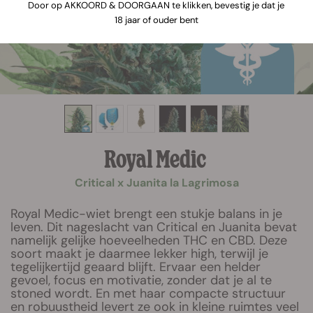
Door op AKKOORD & DOORGAAN te klikken, bevestig je dat je
18 jaar of ouder bent
Royal Medic
Critical x Juanita la Lagrimosa
Royal Medic-wiet brengt een stukje balans in je
leven. Dit nageslacht van Critical en Juanita bevat
namelijk gelijke hoeveelheden THC en CBD. Deze
soort maakt je daarmee lekker high, terwijl je
tegelijkertijd geaard blijft. Ervaar een helder
gevoel, focus en motivatie, zonder dat je al te
stoned wordt. En met haar compacte structuur
en robuustheid levert ze ook in kleine ruimtes veel