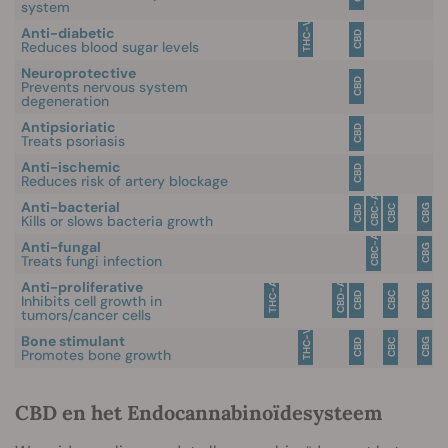
system
THC-V
Anti-diabetic
CBD
Reduces blood sugar levels
Neuroprotective
CBD
Prevents nervous system
degeneration
Antipsioriatic
CBD
Treats psoriasis
Anti-ischemic
CBD
Reduces risk of artery blockage
CBC-A
Anti-bacterial
CBG
CBD
CBC
Kills or slows bacteria growth
CBC-A
Anti-fungal
CBG
Treats fungi infection
Anti-proliferative
THC-A
CBD-A
CBG
CBD
CBC
Inhibits cell growth in
tumors/cancer cells
THC-V
Bone stimulant
CBG
CBD
CBC
Promotes bone growth
CBD en het Endocannabinoïdesysteem