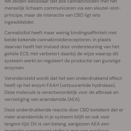
We zeiden weliswaar dat alle cannabinoïden met het
menselijk lichaam communiceren via een sleutel-slot-
principe, maar de interactie van CBD ligt iets
ingewikkelder.
Cannabidiol heeft maar weinig bindingsaffiniteit met
beide bekende cannabinoïdereceptoren. In plaats
daarvan heeft het invloed door ondersteuning van het
gehele ECS. Het verbetert daarbij de wijze waarop dit
systeem werkt en reguleert de productie van gunstige
enzymen.
Verondersteld wordt dat het een onderdrukkend effect
heeft op het enzym FAAH (vetzuuramide hydrolase).
Deze molecule is verantwoordelijk voor de afbraak en
vernietiging van anandamide (AEA).
Deze onderdrukkende reactie door CBD betekent dat er
meer anandamide in je systeem blijft en ook voor
langere tijd. Dit is van belang, aangezien AEA een
inwendig aangemaakt stofje is met een positieve