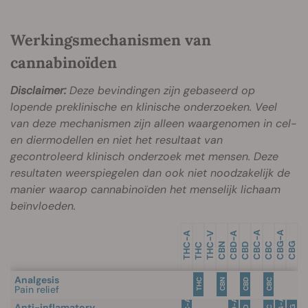
Werkingsmechanismen van
cannabinoïden
Disclaimer:
Deze bevindingen zijn gebaseerd op
lopende preklinische en klinische onderzoeken. Veel
van deze mechanismen zijn alleen waargenomen in cel-
en diermodellen en niet het resultaat van
gecontroleerd klinisch onderzoek met mensen. Deze
resultaten weerspiegelen dan ook niet noodzakelijk de
manier waarop cannabinoïden het menselijk lichaam
beïnvloeden.
-A
-A
-A
-V
-A
CBC
CBC
CBG
CBG
THC
THC
THC
CBN
CBD
CBD
Analgesis
THC
CBN
CBD
CBC
Pain relief
Anti-inflamatory