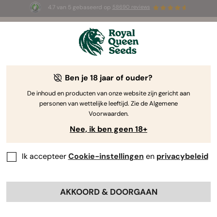
4.7 van 5 gebaseerd op
58690 reviews
☀️ Summer Sales: tot wel 50% korting
op geselecteerde producten! ⏤
Koop nu
🛍️
Ben je 18 jaar of ouder?
The RQS Blog
De inhoud en producten van onze website zijn gericht aan
personen van wettelijke leeftijd. Zie de Algemene
Cannabis Lifestyle Blogs
Soorten en producten
Voorwaarden.
Nee, ik ben geen 18+
Ik accepteer
Cookie-instellingen
en
privacybeleid
AKKOORD & DOORGAAN