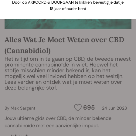
Door op AKKOORD & DOORGAAN te klikken, bevestig je dat je
18 jaar of ouder bent
Alles Wat Je Moet Weten over CBD
(Cannabidiol)
Het is tijd om in te gaan op CBD, de tweede meest
prominente cannabinoïde in wiet. Hoewel het
stofje misschien minder bekend is, kan het
mogelijk wel veel invloed hebben op het welzijn.
Lees verder en ontdek wat je moet weten over
deze belangrijke stof.
695
By
Max Sargent
24 Jun 2023
Jouw ultieme gids over CBD, de minder bekende
cannabinoïde met een aanzienlijke impact.