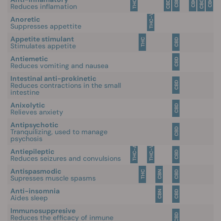
CBG-A
THC-A
CBD-A
CBG
CBD
CBC
Reduces inflamation
THC-V
Anoretic
Suppresses appettite
Appetite stimulant
THC
CBD
Stimulates appetite
Antiemetic
CBD
Reduces vomiting and nausea
Intestinal anti-prokinetic
CBD
Reduces contractions in the small
intestine
Anixolytic
CBD
Relieves anxiety
Antipsychotic
CBD
Tranquilizing, used to manage
psychosis
THC-A
THC-V
Antiepileptic
CBD
Reduces seizures and convulsions
Antispasmodic
THC
CBN
CBD
Supresses muscle spasms
Anti-insomnia
CBN
CBD
Aides sleep
Immunosuppresive
CBD
Reduces the efficacy of inmune