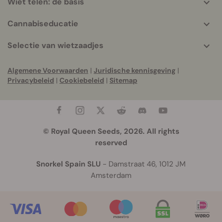
Wiet telen: de basis
Cannabiseducatie
Selectie van wietzaadjes
Algemene Voorwaarden
|
Juridische kennisgeving
|
Privacybeleid
|
Cookiebeleid
|
Sitemap
© Royal Queen Seeds, 2026. All rights
reserved
Snorkel Spain SLU
- Damstraat 46, 1012 JM
Amsterdam