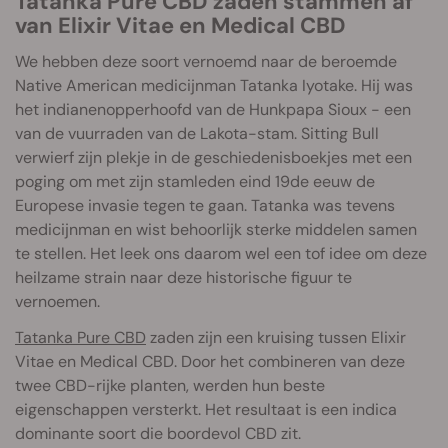
Tatanka Pure CBD zaden stammen af
van Elixir Vitae en Medical CBD
We hebben deze soort vernoemd naar de beroemde
Native American medicijnman Tatanka Iyotake. Hij was
het indianenopperhoofd van de Hunkpapa Sioux - een
van de vuurraden van de Lakota-stam. Sitting Bull
verwierf zijn plekje in de geschiedenisboekjes met een
poging om met zijn stamleden eind 19de eeuw de
Europese invasie tegen te gaan. Tatanka was tevens
medicijnman en wist behoorlijk sterke middelen samen
te stellen. Het leek ons daarom wel een tof idee om deze
heilzame strain naar deze historische figuur te
vernoemen.
Tatanka Pure CBD
zaden zijn een kruising tussen Elixir
Vitae en Medical CBD. Door het combineren van deze
twee CBD-rijke planten, werden hun beste
eigenschappen versterkt. Het resultaat is een indica
dominante soort die boordevol CBD zit.