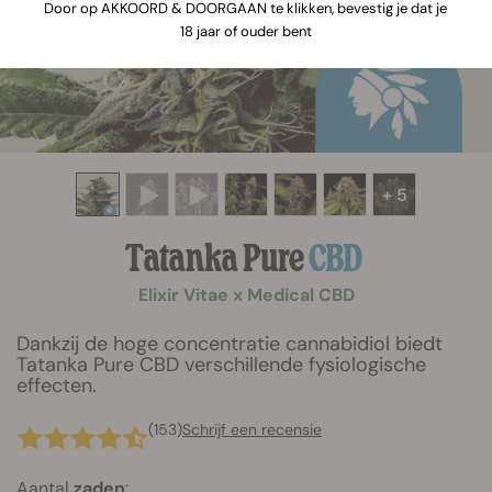
Door op AKKOORD & DOORGAAN te klikken, bevestig je dat je
18 jaar of ouder bent
+ 5
Tatanka Pure
CBD
Elixir Vitae x Medical CBD
Dankzij de hoge concentratie cannabidiol biedt
Tatanka Pure CBD verschillende fysiologische
effecten.
(153)
Schrijf een recensie
Aantal
zaden
: