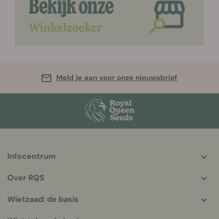
Meld je aan voor onze nieuwsbrief
Infocentrum
More
helpful
Over RQS
info
Wietzaad: de basis