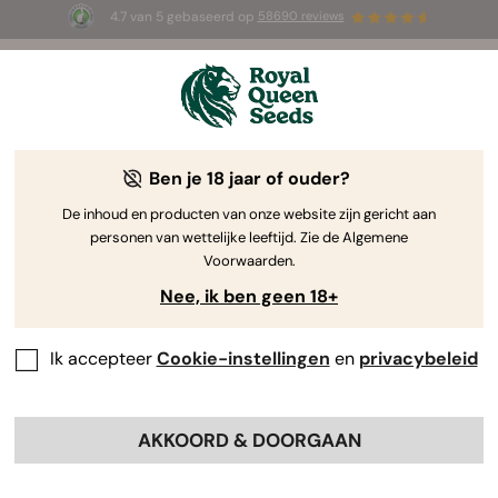
4.7 van 5 gebaseerd op
58690 reviews
🎁
3 White Widow Auto zaadjes
GRATIS voor de
eerste 100 die de code
AUGUST26 🌿
gebruiken
Ben je 18 jaar of ouder?
De inhoud en producten van onze website zijn gericht aan
personen van wettelijke leeftijd. Zie de Algemene
Voorwaarden.
Nee, ik ben geen 18+
Ik accepteer
Cookie-instellingen
en
privacybeleid
AKKOORD & DOORGAAN