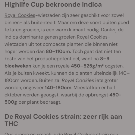
Highlife Cup bekroonde indica
Royal Cookies
-wietzaden zijn zeer geschikt voor zowel
binnen- als buitenteelt. Maar om deze soort buiten goed
te laten groeien, is een warm klimaat nodig. Dankzij de
indica dominante genen groeien Royal Cookies-
wietzaden uit tot compacte planten die binnen niet
hoger worden dan
80–110cm.
Toch gaat dat niet ten
koste van het productiepotentieel, want na
8–9
bloeiweken
kun je een royale
450–525g/m²
oogsten.
Als je buiten kweekt, kunnen de planten uiteindelijk 140–
180cm worden. Buiten zal
Royal Cookies
iets groter
worden, ongeveer
140-180cm
. Meestal kan er half
oktober worden geoogst, waarbij de opbrengst
450-
500g
per plant bedraagt.
De Royal Cookies strain: zeer rijk aan
THC
Qua aroma en smaak is de Royal Cookies strain een