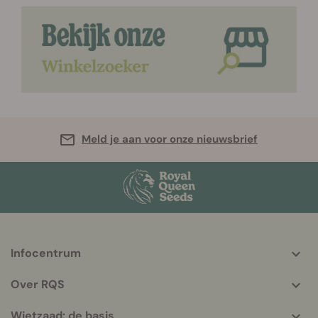
Meld je aan voor onze nieuwsbrief
Infocentrum
More
helpful
Over RQS
info
Wietzaad: de basis