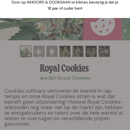
Door op AKKOORD & DOORGAAN te klikken, bevestig je dat je
18 jaar of ouder bent
+ 8
Royal Cookies
aka Girl Scout Cookies
Cookies cultivars veroveren de wereld in rap
tempo en onze Royal Cookies strain is wat dat
betreft geen uitzondering! Hoewel Royal Cookies-
wietzaden nog maar net op de markt zijn, hebben
ze wietgebruikers en telers over de hele wereld al
weten te overtuigen en verschillende prijzen
gewonnen.