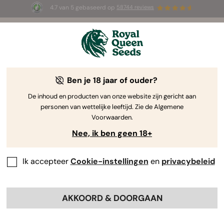
4.7 van 5 gebaseerd op
58744 reviews
🎁
3 White Widow Auto zaadjes
GRATIS voor de
eerste 100 die de code
AUGUST26 🌿
gebruiken
Ben je 18 jaar of ouder?
De inhoud en producten van onze website zijn gericht aan
personen van wettelijke leeftijd. Zie de Algemene
Voorwaarden.
Nee, ik ben geen 18+
Ik accepteer
Cookie-instellingen
en
privacybeleid
AKKOORD & DOORGAAN