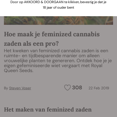
Door op AKKOORD & DOORGAAN te klikken, bevestig je dat je
18 jaar of ouder bent
Hoe maak je feminized cannabis
zaden als een pro?
Het kweken van feminized cannabis zaden is een
ruimte- en tijdbesparende manier om alleen
vrouwelijke planten te genereren. Ontdek hoe je je
eigen gefeminiseerde wiet vergaart met Royal
Queen Seeds.
308
By
Steven Voser
22 Feb 2019
Het maken van feminized zaden