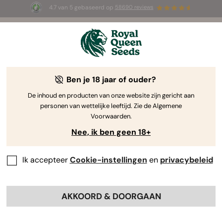
4.7 van 5 gebaseerd op
58690 reviews
☀️ Summer Sales: tot wel 50% korting
op geselecteerde producten! ⏤
Koop nu
🛍️
Ben je 18 jaar of ouder?
The RQS Blog
De inhoud en producten van onze website zijn gericht aan
personen van wettelijke leeftijd. Zie de Algemene
Cannabis Lifestyle Blogs
Soorten en producten
Voorwaarden.
Nee, ik ben geen 18+
Ik accepteer
Cookie-instellingen
en
privacybeleid
AKKOORD & DOORGAAN