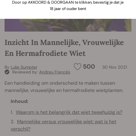
Door op AKKOORD & DOORGAAN te klikken, bevestig je dat je
18 jaar of ouder bent
Inzicht In Mannelijke, Vrouwelijke
En Hermafrodiete Wiet
500
By
Luke Sumpter
30 Nov 2021
Reviewed by:
Andreu Francés
Een handleiding om onderscheid te maken tussen
mannelijke, vrouwelijke en hermafrodiete wietplanten.
Inhoud:
Waarom is het belangrijk dat wiet tweehuizig is?
Mannelijke versus vrouwelijke wiet: wat is het
verschil?