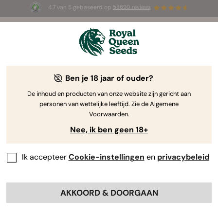
4.7 van 5 gebaseerd op
58690 reviews
☀️ Summer Sales: tot wel 50% korting
op geselecteerde producten! ⏤
Koop nu
🛍️
door Royal Queen Seeds
De Kweekgids Voor Cannabis
Ben je 18 jaar of ouder?
De inhoud en producten van onze website zijn gericht aan
personen van wettelijke leeftijd. Zie de Algemene
Grow Guide Zoekmachine
Voorwaarden.
Nee, ik ben geen 18+
Ik accepteer
Cookie-instellingen
en
privacybeleid
AKKOORD & DOORGAAN