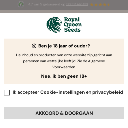
4.7 van 5 gebaseerd op
58653 reviews
⏳
1+1 GRATIS
-
Tijdelijke aanbieding
2d 14h 38m 46s
🌱
door Royal Queen Seeds
De Kweekgids Voor Cannabis
Ben je 18 jaar of ouder?
De inhoud en producten van onze website zijn gericht aan
personen van wettelijke leeftijd. Zie de Algemene
Grow Guide Zoekmachine
Voorwaarden.
Nee, ik ben geen 18+
Ik accepteer
Cookie-instellingen
en
privacybeleid
AKKOORD & DOORGAAN