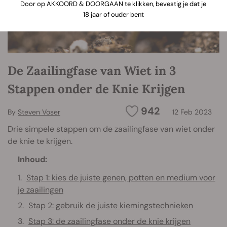
Door op AKKOORD & DOORGAAN te klikken, bevestig je dat je
18 jaar of ouder bent
De Zaailingfase van Wiet in 3
Stappen onder de Knie Krijgen
942
By
Steven Voser
12 Feb 2023
Drie simpele stappen om de zaailingfase van wiet onder
de knie te krijgen.
Inhoud:
Stap 1: kies de juiste genen, potten en medium voor
je zaailingen
Stap 2: gebruik de juiste kiemingstechnieken
Stap 3: de zaailingfase onder de knie krijgen