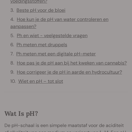
voedingsstoffen?
Beste pH voor de bloei
Hoe kun je de pH van water controleren en
aanpassen?
Ph en wiet - veelgestelde vragen
Ph meten met druppels
Ph meten met een digitale pH-meter
Hoe pas je de pH aan bij het kweken van cannabis?
Hoe corrigeer je de pH in aarde en hydrocultuur?
Wiet en pH – tot slot
Wat Is pH?
De pH-schaal is een simpele maatstaf voor de aciditeit