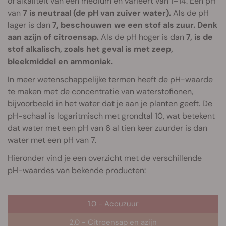
of alkaliteit van een medium en varieert van 1–14. Een pH
van
7 is neutraal (de pH van zuiver water).
Als de pH
lager is dan
7, beschouwen we een stof als zuur. Denk
aan azijn of citroensap.
Als de pH hoger is dan
7, is de
stof alkalisch, zoals het geval is met zeep,
bleekmiddel en ammoniak.
In meer wetenschappelijke termen heeft de pH-waarde
te maken met de concentratie van waterstofionen,
bijvoorbeeld in het water dat je aan je planten geeft. De
pH-schaal is logaritmisch met grondtal 10, wat betekent
dat water met een pH van 6 al tien keer zuurder is dan
water met een pH van 7.
Hieronder vind je een overzicht met de verschillende
pH-waardes van bekende producten:
1.0 - Accuzuur
2.0 - Citroensap en azijn