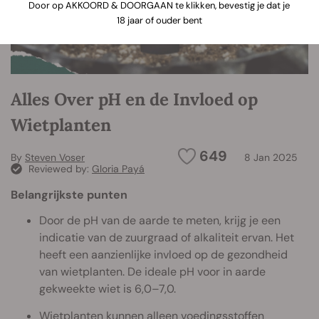
Door op AKKOORD & DOORGAAN te klikken, bevestig je dat je
18 jaar of ouder bent
Alles Over pH en de Invloed op
Wietplanten
649
By
Steven Voser
8 Jan 2025
Reviewed by:
Gloria Payá
Belangrijkste punten
Door de pH van de aarde te meten, krijg je een
indicatie van de zuurgraad of alkaliteit ervan. Het
heeft een aanzienlijke invloed op de gezondheid
van wietplanten. De ideale pH voor in aarde
gekweekte wiet is 6,0–7,0.
Wietplanten kunnen alleen voedingsstoffen