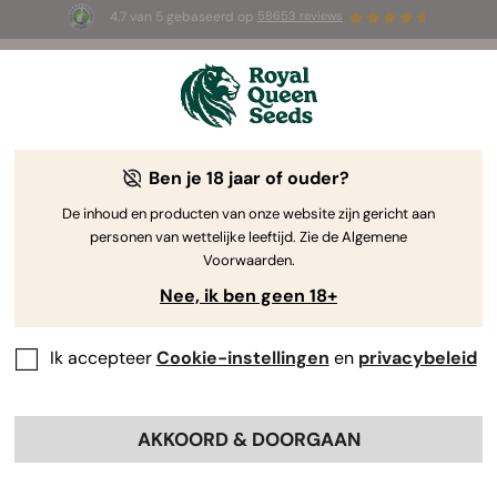
4.7 van 5 gebaseerd op
58653 reviews
⏳
1+1 GRATIS
-
Tijdelijke aanbieding
2d 21h 46m 13s
🌱
door Royal Queen Seeds
De Kweekgids Voor Cannabis
Ben je 18 jaar of ouder?
De inhoud en producten van onze website zijn gericht aan
personen van wettelijke leeftijd. Zie de Algemene
Grow Guide Zoekmachine
Voorwaarden.
Nee, ik ben geen 18+
Ik accepteer
Cookie-instellingen
en
privacybeleid
AKKOORD & DOORGAAN