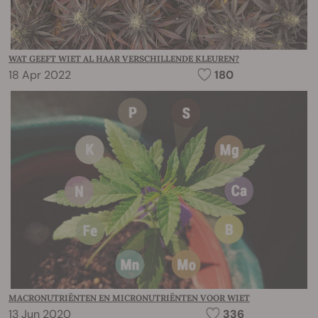
WAT GEEFT WIET AL HAAR VERSCHILLENDE KLEUREN?
18 Apr 2022
180
MACRONUTRIËNTEN EN MICRONUTRIËNTEN VOOR WIET
13 Jun 2020
336