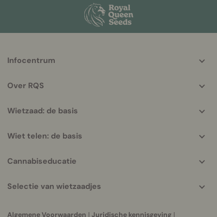
More
Infocentrum
helpful
info
Over RQS
Wietzaad: de basis
Wiet telen: de basis
Cannabiseducatie
Selectie van wietzaadjes
Algemene Voorwaarden
|
Juridische kennisgeving
|