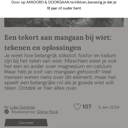
Door op AKKOORD & DOORGAAN te klikken, bevestig je dat je
18 jaar of ouder bent
Een tekort aan mangaan bij wiet:
tekenen en oplossingen
Je weet hoe belangrijk stikstof, fosfor en kalium
zijn bij het telen van wiet. Misschien weet je ook
het een en ander over magnesium en calcium.
Maar heb je ooit van mangaan gehoord? Veel
mensen weten niets over dit element, maar het
speelt een belangrijke rol als je goede wiet wilt
telen. Ontdek er hier alles over.
107
By
Luke Sumpter
3 Jan 2024
Reviewed by:
Gloria Payá
Zie meer