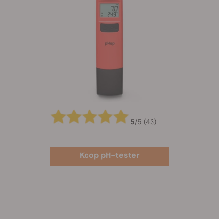
5
/
5
(43)
Koop pH-tester