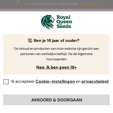
4.7 van 5 gebaseerd op
58690 reviews
☀️ Summer Sales: tot wel 50% korting
op geselecteerde producten! ⏤
Koop nu
🛍️
Ben je 18 jaar of ouder?
The RQS Blog
De inhoud en producten van onze website zijn gericht aan
personen van wettelijke leeftijd. Zie de Algemene
Cannabis Lifestyle Blogs
Soorten en producten
Voorwaarden.
Nee, ik ben geen 18+
Ik accepteer
Cookie-instellingen
en
privacybeleid
AKKOORD & DOORGAAN