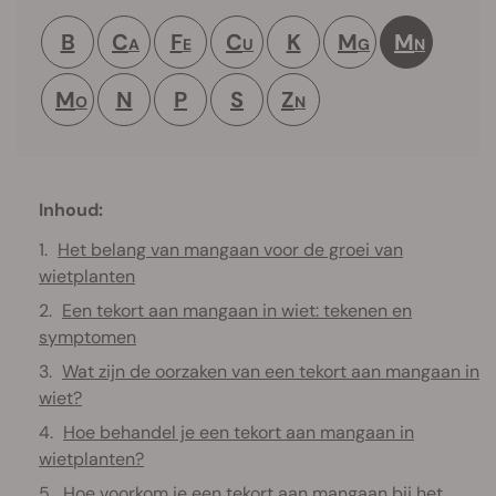
B
C
F
C
K
M
M
A
E
U
G
N
M
N
P
S
Z
O
N
Inhoud:
Het belang van mangaan voor de groei van
wietplanten
Een tekort aan mangaan in wiet: tekenen en
symptomen
Wat zijn de oorzaken van een tekort aan mangaan in
wiet?
Hoe behandel je een tekort aan mangaan in
wietplanten?
Hoe voorkom je een tekort aan mangaan bij het