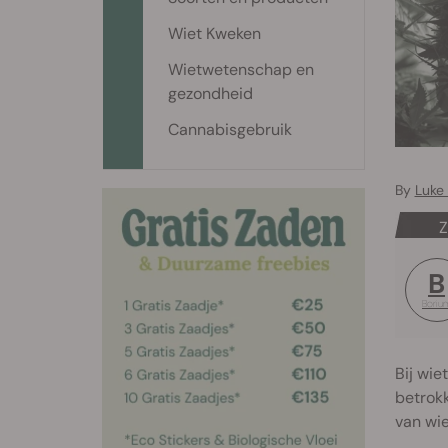
Wiet Kweken
Wietwetenschap en
gezondheid
Cannabisgebruik
By
Luke
Z
B
Boriu
Bij wie
betrokk
van wie