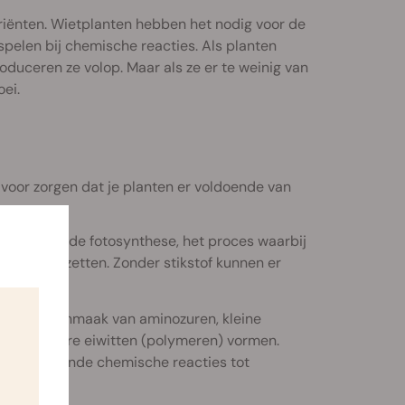
iënten. Wietplanten hebben het nodig voor de
pelen bij chemische reacties. Als planten
roduceren ze volop. Maar als ze er te weinig van
ei.
 voor zorgen dat je planten er voldoende van
ntraal bij de fotosynthese, het proces waarbij
aten om te zetten. Zonder stikstof kunnen er
 voor de aanmaak van aminozuren, kleine
van grotere eiwitten (polymeren) vormen.
n katalyserende chemische reacties tot