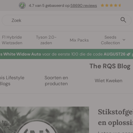
4.7 van 5 gebaseerd op
58690 reviews
F1 Hybride
Tyson 2.0-
Seeds
Mix Packs
Wietzaden
zaden
Collection
tis White Widow Auto
voor de eerste 100 die de code
AUGUST26 🌿
g
The RQS Blog
s Lifestyle
Soorten en
Wiet Kweken
Blogs
producten
Stikstofge
en oploss