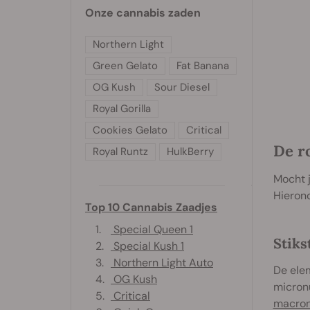
Onze cannabis zaden
Northern Light
Green Gelato
Fat Banana
OG Kush
Sour Diesel
Royal Gorilla
Cookies Gelato
Critical
De ro
Royal Runtz
HulkBerry
Mocht j
Hierond
Top 10 Cannabis Zaadjes
1.
Special Queen 1
Stiks
2.
Special Kush 1
3.
Northern Light Auto
De ele
4.
OG Kush
micronu
5.
Critical
macron