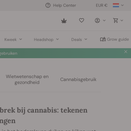
EUR €
Help Center
Saved
items
Grow guide
Kweek
Headshop
Deals
ebruiken
Wietwetenschap en
Cannabisgebruik
gezondheid
brek bij cannabis: tekenen
ingen