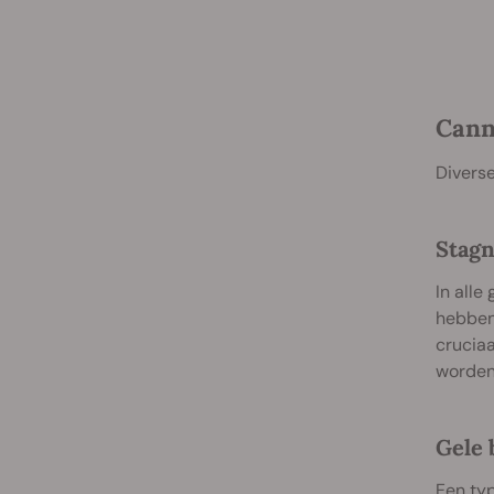
Cann
Diverse
Stagn
In alle
hebben 
cruciaa
worden 
Gele 
Een typ