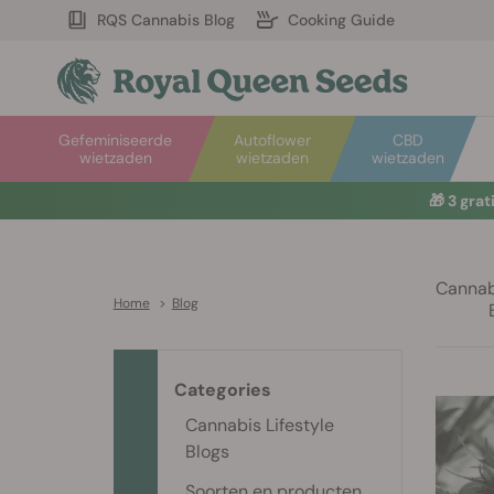
RQS Cannabis Blog
Cooking Guide
Gefeminiseerde
Autoflower
CBD
wietzaden
wietzaden
wietzaden
🎁
3 gra
Cannabi
Home
>
Blog
Categories
Cannabis Lifestyle
Blogs
Soorten en producten