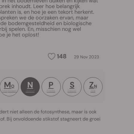
 in het bodemleven duiken en kijken wat
brek inhoudt. Leer hoe belangrijk
lanten is, en hoe je een tekort herkent.
preken we de oorzaken ervan, maar
e de bodemgesteldheid en biologische
bij spelen. En, misschien nog wel
oe je het oplost!
148
29 Nov 2023
M
N
P
S
Z
O
N
Molybdeen
Stikstof
Fosfor
Zwavel
Zink
ordert niet alleen de fotosynthese, maar is ook
of. Bij onvoldoende stikstof stagneert de groei