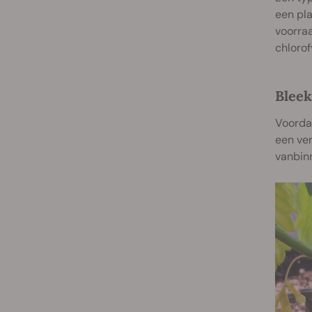
een pla
voorraa
chloro
Bleek
Voordat
een ver
vanbinn