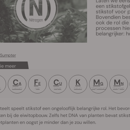
Laten we eens
een stikstofge
stikstof voor p
Bovendien bes
ook de rol di
processen hier
belangrijker: h
 Sumpter
ie meer
C
F
C
K
M
M
A
E
U
G
N
m
Calcium
Ijzer
Koper
Kalium
Magnesium
Mangaan
tteelt speelt stikstof een ongelooflijk belangrijke rol. Het bev
en bij de eiwitopbouw. Zelfs het DNA van planten bevat stikst
tplanten en oogst je minder dan je zou willen.