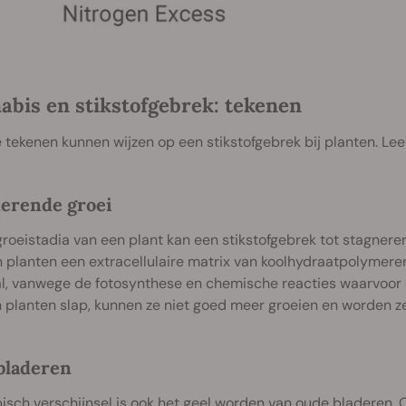
abis en stikstofgebrek: tekenen
 tekenen kunnen wijzen op een stikstofgebrek bij planten. Lees
erende groei
 groeistadia van een plant kan een stikstofgebrek tot stagnere
planten een extracellulaire matrix van koolhydraatpolymeren i
l, vanwege de fotosynthese en chemische reacties waarvoor eiw
planten slap, kunnen ze niet goed meer groeien en worden ze
bladeren
isch verschijnsel is ook
het geel worden van oude bladeren
. 