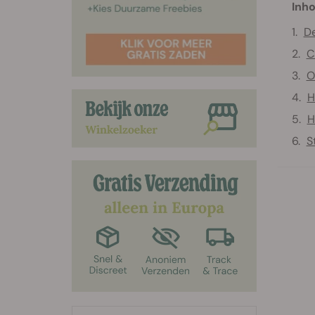
Inho
De
C
O
H
H
S