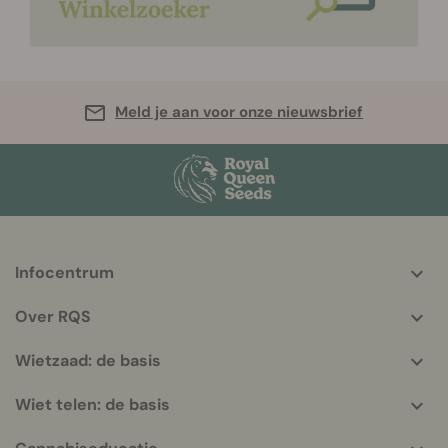
Meld je aan voor onze nieuwsbrief
Infocentrum
More
helpful
Over RQS
info
Wietzaad: de basis
Wiet telen: de basis