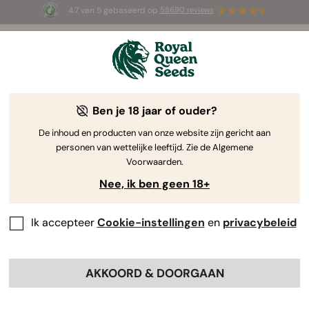
4.7 van 5 gebaseerd op
58690 reviews
🎁
3 White Widow Auto zaadjes
GRATIS voor de
eerste 100 die de code
AUGUST26 🌿
gebruiken
Ben je 18 jaar of ouder?
De inhoud en producten van onze website zijn gericht aan
personen van wettelijke leeftijd. Zie de Algemene
Voorwaarden.
Nee, ik ben geen 18+
Ik accepteer
Cookie-instellingen
en
privacybeleid
AKKOORD & DOORGAAN