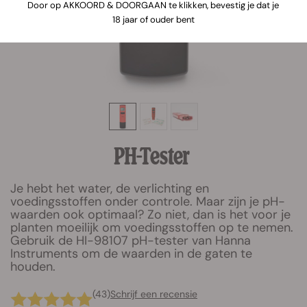
Door op AKKOORD & DOORGAAN te klikken, bevestig je dat je
18 jaar of ouder bent
PH-Tester
Je hebt het water, de verlichting en
voedingsstoffen onder controle. Maar zijn je pH-
waarden ook optimaal? Zo niet, dan is het voor je
planten moeilijk om voedingsstoffen op te nemen.
Gebruik de HI-98107 pH-tester van Hanna
Instruments om de waarden in de gaten te
houden.
(43)
Schrijf een recensie