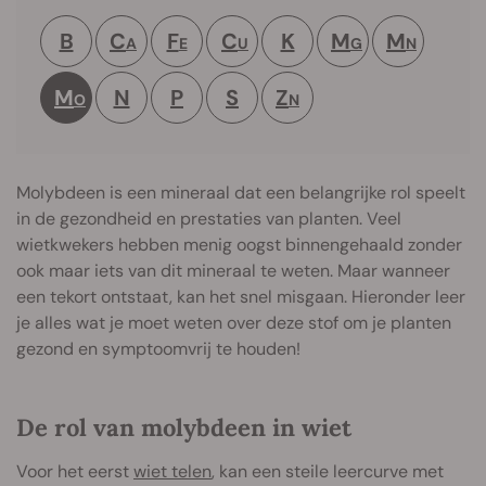
B
C
F
C
K
M
M
A
E
U
G
N
M
N
P
S
Z
O
N
Molybdeen is een mineraal dat een belangrijke rol speelt
in de gezondheid en prestaties van planten. Veel
wietkwekers hebben menig oogst binnengehaald zonder
ook maar iets van dit mineraal te weten. Maar wanneer
een tekort ontstaat, kan het snel misgaan. Hieronder leer
je alles wat je moet weten over deze stof om je planten
gezond en symptoomvrij te houden!
De rol van molybdeen in wiet
Voor het eerst
wiet telen
, kan een steile leercurve met