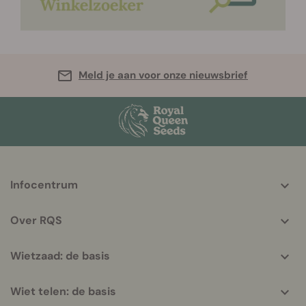
Meld je aan voor onze nieuwsbrief
More
Infocentrum
helpful
info
Over RQS
Wietzaad: de basis
Wiet telen: de basis