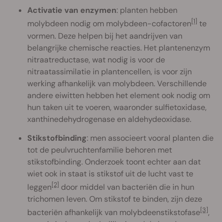
Activatie van enzymen
: planten hebben
[1]
molybdeen nodig om molybdeen-cofactoren
te
vormen. Deze helpen bij het aandrijven van
belangrijke chemische reacties. Het plantenenzym
nitraatreductase, wat nodig is voor de
nitraatassimilatie in plantencellen, is voor zijn
werking afhankelijk van molybdeen. Verschillende
andere eiwitten hebben het element ook nodig om
hun taken uit te voeren, waaronder sulfietoxidase,
xanthinedehydrogenase en aldehydeoxidase.
Stikstofbinding
: men associeert vooral planten die
tot de peulvruchtenfamilie behoren met
stikstofbinding. Onderzoek toont echter aan dat
wiet ook in staat is stikstof uit de lucht vast te
[2]
leggen
door middel van bacteriën die in hun
trichomen leven. Om stikstof te binden, zijn deze
[3]
bacteriën afhankelijk van molybdeenstikstofase
,