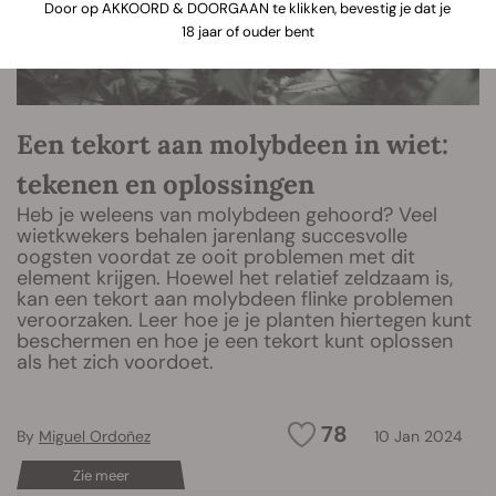
Door op AKKOORD & DOORGAAN te klikken, bevestig je dat je
18 jaar of ouder bent
Een tekort aan molybdeen in wiet:
tekenen en oplossingen
Heb je weleens van molybdeen gehoord? Veel
wietkwekers behalen jarenlang succesvolle
oogsten voordat ze ooit problemen met dit
element krijgen. Hoewel het relatief zeldzaam is,
kan een tekort aan molybdeen flinke problemen
veroorzaken. Leer hoe je je planten hiertegen kunt
beschermen en hoe je een tekort kunt oplossen
als het zich voordoet.
78
By
Miguel Ordoñez
10 Jan 2024
Zie meer