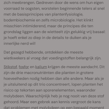
zich meebrengen. Gedreven door de wens om hun eigen
voorraad te oogsten, worstelen beginnende telers al snel
met de basisprincipes van plantenfysiologie,
bodembiochemie en zelfs microbiologie. Het klinkt
misschien intimiderend, maar de principes die ten
grondslag liggen aan de wietteelt zijn gelukkig vrij basaal:
je hoeft enkel zo diep in de details te duiken als je
innerlijke nerd wil!
Dat gezegd hebbende, ontdekken de meeste
wietkwekers al vroeg dat voedingstoffen belangrijk zijn.
Stikstof
,
fosfor
en
kalium
krijgen de meeste aandacht. Dit
zijn de drie macronutriënten die planten in grotere
hoeveelheden nodig hebben dan alle andere. Maar als je
je uitsluitend op dit trio concentreert, lopen planten het
risico op tekorten aan sporenelementen, waaronder
molybdeen. Waarschijnlijk heb je nog nooit van deze stof
gehoord. Maar een gebrek aan kennis vergroot de kans
dat problemen met molybdeen op een bepaald moment