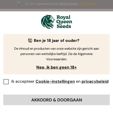
4.7 van 5 gebaseerd op
58653 reviews
⏳
1+1 GRATIS
-
Tijdelijke aanbieding
3d 10h 6m 17s
🌱
Ben je 18 jaar of ouder?
The RQS Blog
De inhoud en producten van onze website zijn gericht aan
personen van wettelijke leeftijd. Zie de Algemene
Cannabis Lifestyle Blogs
Soorten en producten
Voorwaarden.
Nee, ik ben geen 18+
Ik accepteer
Cookie-instellingen
en
privacybeleid
AKKOORD & DOORGAAN