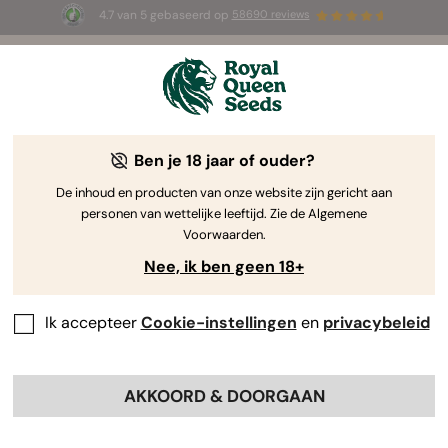
4.7 van 5 gebaseerd op
58690 reviews
☀️ Summer Sales: tot wel 50% korting
op geselecteerde producten! ⏤
Koop nu
🛍️
door Royal Queen Seeds
De Kweekgids Voor Cannabis
Ben je 18 jaar of ouder?
De inhoud en producten van onze website zijn gericht aan
personen van wettelijke leeftijd. Zie de Algemene
Grow Guide Zoekmachine
Voorwaarden.
Nee, ik ben geen 18+
Hoe te beginnen met het kweken van
cannabis
Ik accepteer
Cookie-instellingen
en
privacybeleid
AKKOORD & DOORGAAN