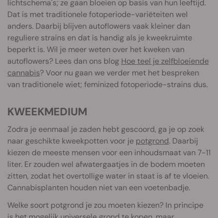
lichtschema's; ze gaan bloeien op basis van hun leeftijd.
Dat is met traditionele fotoperiode-variëteiten wel
anders. Daarbij blijven autoflowers vaak kleiner dan
reguliere strains en dat is handig als je kweekruimte
beperkt is. Wil je meer weten over het kweken van
autoflowers? Lees dan ons blog
Hoe teel je zelfbloeiende
cannabis
? Voor nu gaan we verder met het bespreken
van traditionele wiet; feminized fotoperiode-strains dus.
KWEEKMEDIUM
Zodra je eenmaal je zaden hebt gescoord, ga je op zoek
naar geschikte kweekpotten voor je
potgrond
. Daarbij
kiezen de meeste mensen voor een inhoudsmaat van 7-11
liter. Er zouden wel afwatergaatjes in de bodem moeten
zitten, zodat het overtollige water in staat is af te vloeien.
Cannabisplanten houden niet van een voetenbadje.
Welke soort potgrond je zou moeten kiezen? In principe
is het mogelijk universele grond te kopen, maar