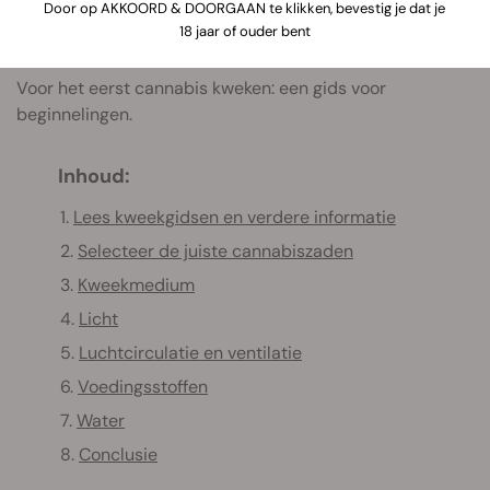
Door op AKKOORD & DOORGAAN te klikken, bevestig je dat je
18 jaar of ouder bent
Voor het eerst cannabis kweken: een gids voor
beginnelingen.
Inhoud:
1.
Lees kweekgidsen en verdere informatie
2.
Selecteer de juiste cannabiszaden
3.
Kweekmedium
4.
Licht
5.
Luchtcirculatie en ventilatie
6.
Voedingsstoffen
7.
Water
8.
Conclusie