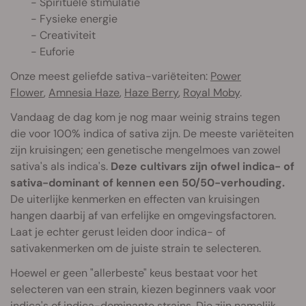
- Spirituele stimulatie
- Fysieke energie
- Creativiteit
- Euforie
Onze meest geliefde sativa-variëteiten:
Power
Flower
,
Amnesia Haze
,
Haze Berry
,
Royal Moby
.
Vandaag de dag kom je nog maar weinig strains tegen
die voor 100% indica of sativa zijn. De meeste variëteiten
zijn kruisingen; een genetische mengelmoes van zowel
sativa's als indica's.
Deze cultivars zijn ofwel indica- of
sativa-dominant of kennen een 50/50-verhouding.
De uiterlijke kenmerken en effecten van kruisingen
hangen daarbij af van erfelijke en omgevingsfactoren.
Laat je echter gerust leiden door indica- of
sativakenmerken om de juiste strain te selecteren.
Hoewel er geen "allerbeste" keus bestaat voor het
selecteren van een strain, kiezen beginners vaak voor
indica's of indica-dominante strains. Die zijn namelijk