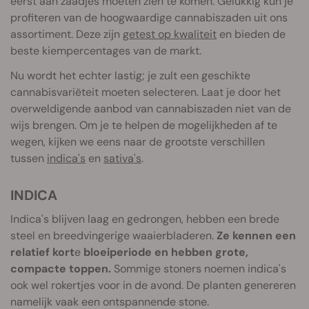
eerst aan zaadjes moeten zien te komen. Gelukkig kun je
profiteren van de hoogwaardige cannabiszaden uit ons
assortiment. Deze zijn
getest op kwaliteit
en bieden de
beste kiempercentages van de markt.
Nu wordt het echter lastig; je zult een geschikte
cannabisvariëteit moeten selecteren. Laat je door het
overweldigende aanbod van cannabiszaden niet van de
wijs brengen. Om je te helpen de mogelijkheden af te
wegen, kijken we eens naar de grootste verschillen
tussen
indica's
en
sativa's
.
INDICA
Indica's blijven laag en gedrongen, hebben een brede
steel en breedvingerige waaierbladeren.
Ze kennen een
relatief kort
e
bloeiperiode en hebben grote,
compacte toppen.
Sommige stoners noemen indica's
ook wel rokertjes voor in de avond. De planten genereren
namelijk vaak een ontspannende stone.