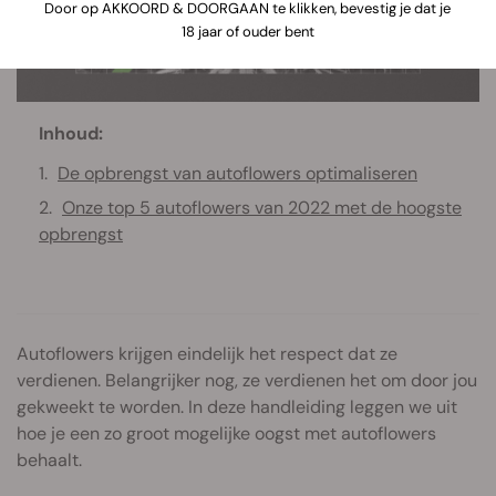
Door op AKKOORD & DOORGAAN te klikken, bevestig je dat je
18 jaar of ouder bent
Inhoud:
De opbrengst van autoflowers optimaliseren
Onze top 5 autoflowers van 2022 met de hoogste
opbrengst
Autoflowers krijgen eindelijk het respect dat ze
verdienen. Belangrijker nog, ze verdienen het om door jou
gekweekt te worden. In deze handleiding leggen we uit
hoe je een zo groot mogelijke oogst met autoflowers
behaalt.