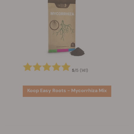
5
/
5
(141)
Koop Easy Roots - Mycorrhiza Mix