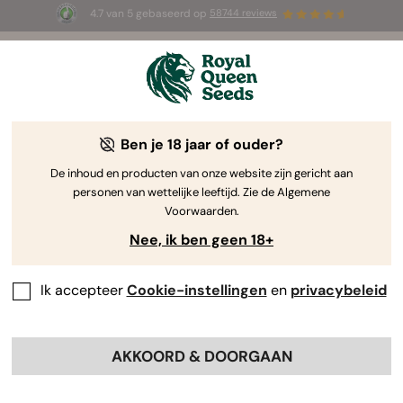
4.7 van 5 gebaseerd op
58744 reviews
☀️ Summer Sales: tot wel 50% korting
op geselecteerde producten! ⏤
Koop nu
🛍️
door Royal Queen Seeds
De Kweekgids Voor Cannabis
Ben je 18 jaar of ouder?
De inhoud en producten van onze website zijn gericht aan
personen van wettelijke leeftijd. Zie de Algemene
Grow Guide Zoekmachine
Voorwaarden.
Nee, ik ben geen 18+
Hoe Krijg Je De Grootst Mogelijke
Opbrengst Van Autoflowers?
Ik accepteer
Cookie-instellingen
en
privacybeleid
AKKOORD & DOORGAAN