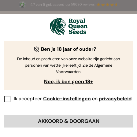
4.7 van 5 gebaseerd op
58690 reviews
☀️ Summer Sales: tot wel 50% korting
op geselecteerde producten! ⏤
Koop nu
🛍️
Ben je 18 jaar of ouder?
The RQS Blog
De inhoud en producten van onze website zijn gericht aan
personen van wettelijke leeftijd. Zie de Algemene
Cannabis Lifestyle Blogs
Soorten en producten
Voorwaarden.
Nee, ik ben geen 18+
Ik accepteer
Cookie-instellingen
en
privacybeleid
AKKOORD & DOORGAAN