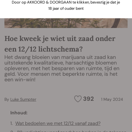
Door op AKKOORD & DOORGAAN te klikken, bevestig je dat je
18 jaar of ouder bent
Hoe kweek je wiet uit zaad onder
een 12/12 lichtschema?
Het dwang bloeien van marijuana uit zaad kan
uitstekende kwalitatieve, harsachtige bloemen
opleveren, met het besparen van ruimte, tijd en
geld. Voor mensen met beperkte ruimte, is het
een win-win!
392
By
Luke Sumpter
1 May 2024
Inhoud:
Wat bedoelen we met 12/12 vanaf zaad?