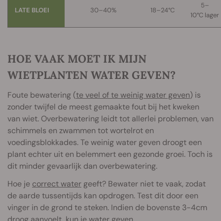
5–
LATE BLOEI
30–40%
18–24°C
10°C
lager
HOE VAAK MOET IK MIJN
WIETPLANTEN WATER GEVEN?
Foute bewatering (
te veel of te weinig water geven
) is
zonder twijfel de meest gemaakte fout bij het kweken
van wiet. Overbewatering leidt tot allerlei problemen, van
schimmels en zwammen tot wortelrot en
voedingsblokkades. Te weinig water geven droogt een
plant echter uit en belemmert een gezonde groei. Toch is
dit minder gevaarlijk dan overbewatering.
Hoe je
correct water
geeft? Bewater niet te vaak, zodat
de aarde tussentijds kan opdrogen. Test dit door een
vinger in de grond te steken. Indien de bovenste 3-4cm
droog aanvoelt, kun je water geven.