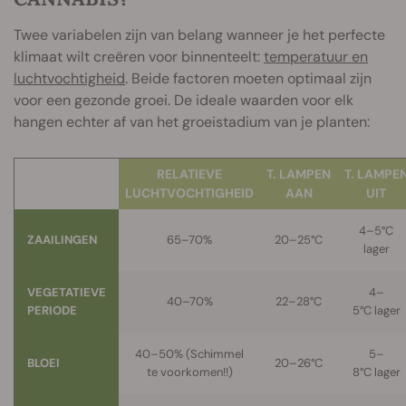
Twee variabelen zijn van belang wanneer je het perfecte
klimaat wilt creëren voor binnenteelt:
temperatuur en
luchtvochtigheid
. Beide factoren moeten optimaal zijn
voor een gezonde groei. De ideale waarden voor elk
hangen echter af van het groeistadium van je planten:
RELATIEVE
T. LAMPEN
T.
LAMPE
LUCHTVOCHTIGHEID
AAN
UIT
4–5°C
ZAAILINGEN
65–70%
20–25°C
lager
VEGETATIEVE
4–
40–70%
22–28°C
PERIODE
5°C
lager
40–50% (Schimmel
5–
BLOEI
20–26°C
te voorkomen!!)
8°C
lager