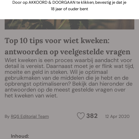
Door op AKKOORD & DOORGAAN te klikken, bevestig je dat je
18 jaar of ouder bent
Top 10 tips voor wiet kweken:
antwoorden op veelgestelde vragen
Wiet kweken is een proces waarbij aandacht voor
detail is vereist. Daarnaast moet je er flink wat tijd,
moeite en geld in steken. Wil je optimaal
gebruikmaken van de middelen die je hebt en de
opbrengst optimaliseren? Bekijk dan hieronder de
antwoorden op de meest gestelde vragen over
het kweken van wiet.
382
By
RQS Editorial Team
12 Apr 2020
Inhoud: