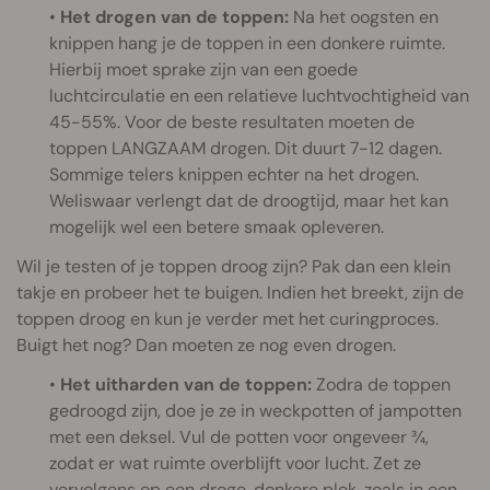
•
Het drogen van de toppen:
Na het oogsten en
knippen hang je de toppen in een donkere ruimte.
Hierbij moet sprake zijn van een goede
luchtcirculatie en een relatieve luchtvochtigheid van
45-55%. Voor de beste resultaten moeten de
toppen LANGZAAM drogen. Dit duurt 7-12 dagen.
Sommige telers knippen echter na het drogen.
Weliswaar verlengt dat de droogtijd, maar het kan
mogelijk wel een betere smaak opleveren.
Wil je testen of je toppen droog zijn? Pak dan een klein
takje en probeer het te buigen. Indien het breekt, zijn de
toppen droog en kun je verder met het curingproces.
Buigt het nog? Dan moeten ze nog even drogen.
•
Het uitharden van de toppen:
Zodra de toppen
gedroogd zijn, doe je ze in weckpotten of jampotten
met een deksel. Vul de potten voor ongeveer ¾,
zodat er wat ruimte overblijft voor lucht. Zet ze
vervolgens op een droge, donkere plek, zoals in een