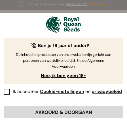
4.7 van 5 gebaseerd op
58744 reviews
☀️ Summer Sales: tot wel 50% korting
op geselecteerde producten! ⏤
Koop nu
🛍️
Ben je 18 jaar of ouder?
The RQS Blog
De inhoud en producten van onze website zijn gericht aan
personen van wettelijke leeftijd. Zie de Algemene
Cannabis Lifestyle Blogs
Soorten en producten
Voorwaarden.
Nee, ik ben geen 18+
Ik accepteer
Cookie-instellingen
en
privacybeleid
AKKOORD & DOORGAAN