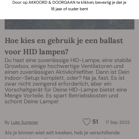
Door op AKKOORD & DOORGAAN te klikken, bevestig je dat je
18 jaar of ouder bent
Hoe kies en gebruik je een ballast
voor HID lampen?
Du hast eine zuverlässige HID-Lampe, eine stabile
Growbox, einige hochwertige Ventilatoren und
einen zuverlässigen Aktivkohlefilter. Dann ist Dein
Indoor-Setup komplett, oder? Na ja, fast. Es ist
zwar nicht zwingend erforderlich, aber ein
Vorschaltgerät für Deine HID-Lampe bietet eine
Menge Vorteile. Es spart Betriebskosten und
schont Deine Lampe!
51
By
Luke Sumpter
17 Sep 2023
Als je binnen wiet wilt kweken, heb je verschillende