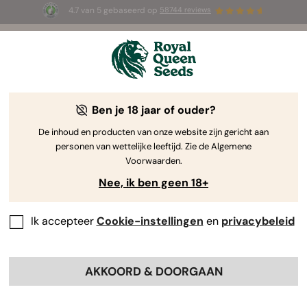
4.7 van 5 gebaseerd op
58744 reviews
☀️ Summer Sales: tot wel 50% korting
op geselecteerde producten! ⏤
Koop nu
🛍️
Ben je 18 jaar of ouder?
The RQS Blog
De inhoud en producten van onze website zijn gericht aan
personen van wettelijke leeftijd. Zie de Algemene
Cannabis Lifestyle Blogs
Soorten en producten
Voorwaarden.
Nee, ik ben geen 18+
Ik accepteer
Cookie-instellingen
en
privacybeleid
AKKOORD & DOORGAAN