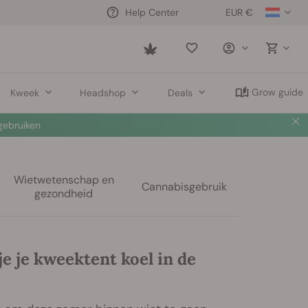
EUR €
Help Center
Saved
items
Grow guide
Kweek
Headshop
Deals
ebruiken
Wietwetenschap en
Cannabisgebruik
gezondheid
e je kweektent koel in de