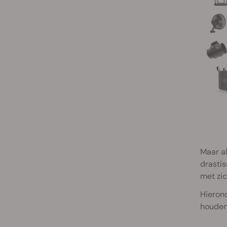
Maar al
drastis
met zi
Hierond
houden