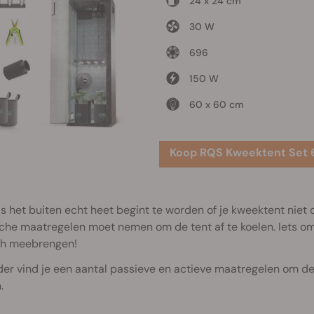
24 x 24 cm
30 W
696
150 W
60 x 60 cm
Koop RQS Kweektent Set
s het buiten echt heet begint te worden of je kweektent niet op
che maatregelen moet nemen om de tent af te koelen. Iets o
ch meebrengen!
er vind je een aantal passieve en actieve maatregelen om de
.