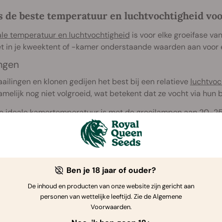
s de beste temperatuur en luchtvochtigheid vo
ale temperatuur en luchtvochtigheid
is voor elke groeifase va
t in je kweektent of -kamer onderstaande waarden aan voor 
ingen
aailingen en klonen gedijen het best bij een relatieve
luchtvoc
amelijk nog niet volgroeid, wat betekent dat ze vocht via hu
e ideale kamertemperatuur is met de groeilampen aan 20-25
atieve stadium
erminder in dit stadium de relatieve luchtvochtigheid elke we
0-70% is prima. De wortels zijn inmiddels volgroeid en de p
Ben je 18 jaar of ouder?
e ideale temperatuur is met de groeilampen aan 22-28°C en 
De inhoud en producten van onze website zijn gericht aan
personen van wettelijke leeftijd. Zie de Algemene
Voorwaarden.
ijdens de
bloei
is een lage luchtvochtigheid heel belangrijk. 