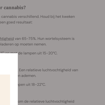
or cannabis?
n cannabis verschillend. Houd bij het kweken
een goed resultaat:
htigheid
van 65-75%. Hun wortelsysteem is
n bladeren op moeten nemen.
°C en met de lampen uit 15-20°C.
ek met 5%. Een relatieve luchtvochtigheid van
lanten kunnen ademen.
met de lampen uit 18-22°C.
Verlaag daarom de relatieve luchtvochtigheid