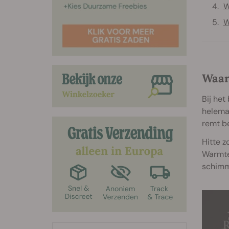
W
W
Waar
Bij het
helemaa
remt b
Hitte z
Warmte
schimme