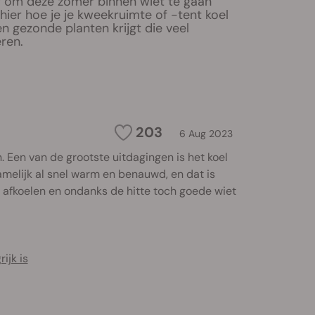
r om deze zomer binnen wiet te gaan
ier hoe je je kweekruimte of -tent koel
n gezonde planten krijgt die veel
ren.
203
6 Aug 2023
 Een van de grootste uitdagingen is het koel
namelijk al snel warm en benauwd, en dat is
nt afkoelen en ondanks de hitte toch goede wiet
ijk is