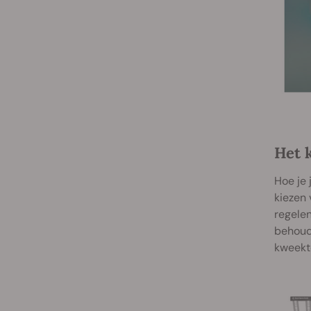
Het 
Hoe je 
kiezen 
regele
behoude
kweekte