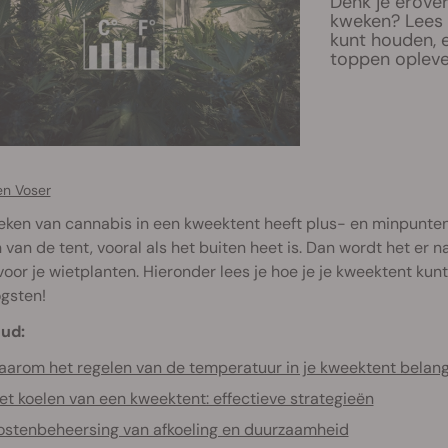
Denk je erove
kweken? Lees h
kunt houden, e
toppen opleve
en Voser
ken van cannabis in een kweektent heeft plus- en minpunten.
van de tent, vooral als het buiten heet is. Dan wordt het er 
voor je wietplanten. Hieronder lees je hoe je je kweektent ku
gsten!
ud:
arom het regelen van de temperatuur in je kweektent belangr
et koelen van een kweektent: effectieve strategieën
ostenbeheersing van afkoeling en duurzaamheid