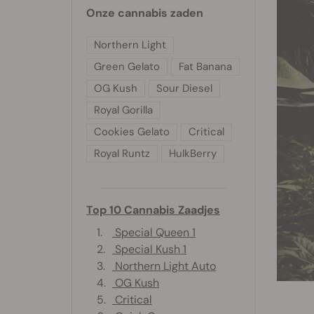
Onze cannabis zaden
Northern Light
Green Gelato
Fat Banana
OG Kush
Sour Diesel
Royal Gorilla
Cookies Gelato
Critical
Royal Runtz
HulkBerry
Top 10 Cannabis Zaadjes
1.
Special Queen 1
2.
Special Kush 1
3.
Northern Light Auto
4.
OG Kush
5.
Critical