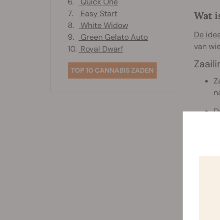
6.
Quick One
7.
Easy Start
Wat i
8.
White Widow
De ide
9.
Green Gelato Auto
van wie
10.
Royal Dwarf
Zaail
TOP 10 CANNABIS ZADEN
Z
n
D
Veget
V
4
D
Bloei
T