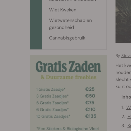
Wiet Kweken
Wietwetenschap en
gezondheid
Cannabisgebruik
By
Stev
Het kwe
houden 
slecht 
kunt oo
Inho
Wa
H
K