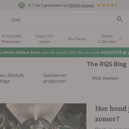
4.7 van 5 gebaseerd op
58690 reviews
F1 Hybride
Tyson 2.0-
Seeds
Mix Packs
Wietzaden
zaden
Collection
tis White Widow Auto
voor de eerste 100 die de code
AUGUST26 🌿
g
The RQS Blog
s Lifestyle
Soorten en
Wiet Kweken
Blogs
producten
Hoe houd j
zomer?