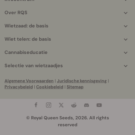
More
helpful
Over RQS
info
Wietzaad: de basis
Wiet telen: de basis
Cannabiseducatie
Selectie van wietzaadjes
Algemene Voorwaarden
|
Juridische kennisgeving
|
Privacybeleid
|
Cookiebeleid
|
Sitemap
© Royal Queen Seeds, 2026. All rights
reserved