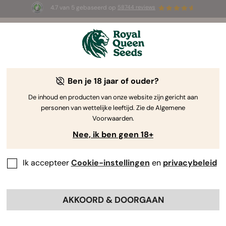
4.7 van 5 gebaseerd op
58744 reviews
🎁
3 White Widow Auto zaadjes
GRATIS voor de
eerste 100 die de code
AUGUST26 🌿
gebruiken
Ben je 18 jaar of ouder?
De inhoud en producten van onze website zijn gericht aan
personen van wettelijke leeftijd. Zie de Algemene
Voorwaarden.
Nee, ik ben geen 18+
Ik accepteer
Cookie-instellingen
en
privacybeleid
AKKOORD & DOORGAAN