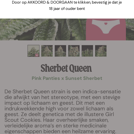
Door op AKKOORD & DOORGAAN te klikken, bevestig je dat je
18 jaar of ouder bent
Sherbet Queen
Pink Panties x Sunset Sherbet
De Sherbet Queen strain is een indica-sensatie
die afwijkt van het stereotype, met een stevige
impact op lichaam en geest. Dit met een
indrukwekkende high voor zowel lichaam als
geest. Ze deelt genetica met de illustere Girl
Scout Cookies. Haar overheerlijke smaken,
verleidelijke aroma’s en sterke medicinale
eigenschappen bieden een heilzame ervaring.