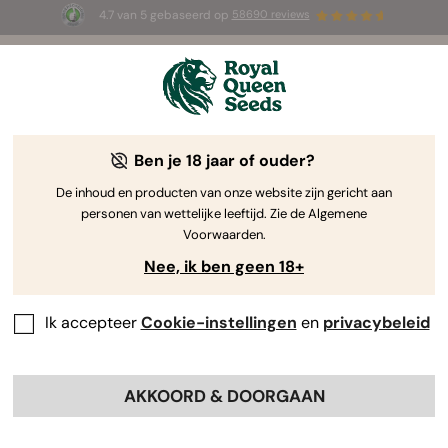
4.7 van 5 gebaseerd op
58690 reviews
🎁
3 White Widow Auto zaadjes
GRATIS voor de
eerste 100 die de code
AUGUST26 🌿
gebruiken
Ben je 18 jaar of ouder?
De inhoud en producten van onze website zijn gericht aan
personen van wettelijke leeftijd. Zie de Algemene
Voorwaarden.
Nee, ik ben geen 18+
Ik accepteer
Cookie-instellingen
en
privacybeleid
AKKOORD & DOORGAAN