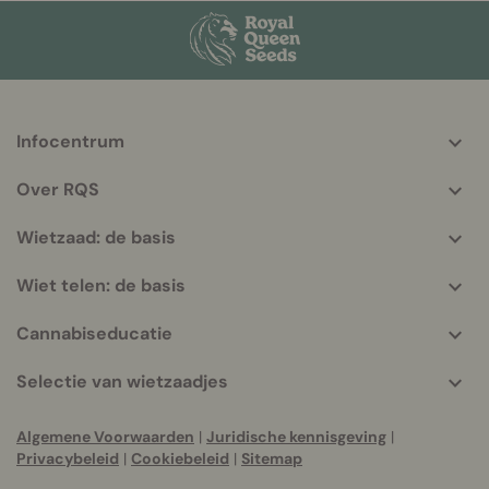
Infocentrum
More
helpful
Over RQS
info
Wietzaad: de basis
Wiet telen: de basis
Cannabiseducatie
Selectie van wietzaadjes
Algemene Voorwaarden
|
Juridische kennisgeving
|
Privacybeleid
|
Cookiebeleid
|
Sitemap