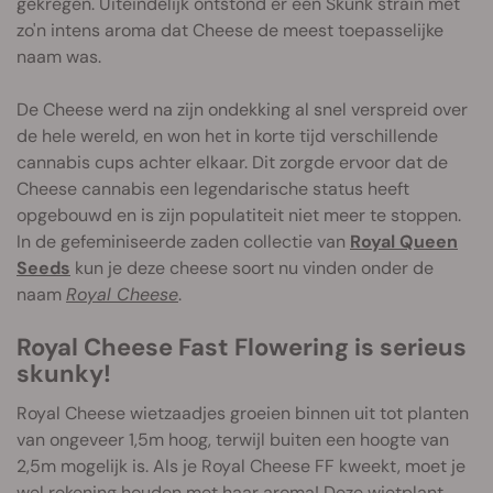
gekregen. Uiteindelijk ontstond er een Skunk strain met
zo'n intens aroma dat Cheese de meest toepasselijke
naam was.
De Cheese werd na zijn ondekking al snel verspreid over
de hele wereld, en won het in korte tijd verschillende
cannabis cups achter elkaar. Dit zorgde ervoor dat de
Cheese cannabis een legendarische status heeft
opgebouwd en is zijn populatiteit niet meer te stoppen.
In de gefeminiseerde zaden collectie van
Royal Queen
Seeds
kun je deze cheese soort nu vinden onder de
naam
Royal Cheese
.
Royal Cheese Fast Flowering is serieus
skunky!
Royal Cheese wietzaadjes groeien binnen uit tot planten
van ongeveer 1,5m hoog, terwijl buiten een hoogte van
2,5m mogelijk is. Als je Royal Cheese FF kweekt, moet je
wel rekening houden met haar aroma! Deze wietplant