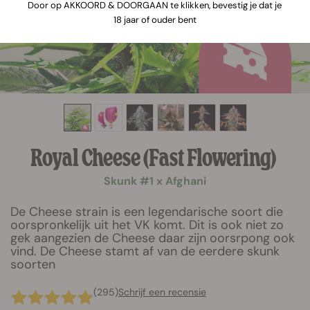
Door op AKKOORD & DOORGAAN te klikken, bevestig je dat je
18 jaar of ouder bent
Royal Cheese (Fast Flowering)
Skunk #1 x Afghani
De Cheese strain is een legendarische soort die
oorspronkelijk uit het VK komt. Dit is ook niet zo
gek aangezien de Cheese daar zijn oorsrpong ook
vind. De Cheese stamt af van de eerdere skunk
soorten
(295)
Schrijf een recensie