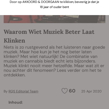
Door op AKKOORD & DOORGAAN te klikken, bevestig je dat je
18 jaar of ouder bent
Waarom Wiet Muziek Beter Laat
Klinken
Niets is zo rustgevend als het luisteren naar goede
muziek. Maar hoe kun je het nog beter laten
klinken? Met wiet natuurlijk! De combinatie van
muziek en cannabis biedt echt iets bijzonders.
Muziek klinkt nooit meer hetzelfde. Maar wat zit er
nou achter dit fenomeen? Lees verder om het te
ontdekken.
60
By
RQS Editorial Team
25 Apr 2020
Inhoud: