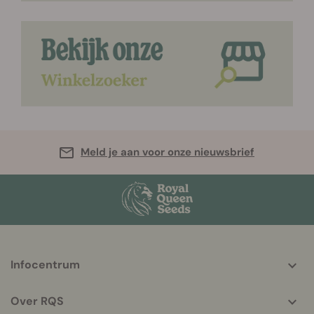
Meld je aan voor onze nieuwsbrief
More
Infocentrum
helpful
info
Over RQS