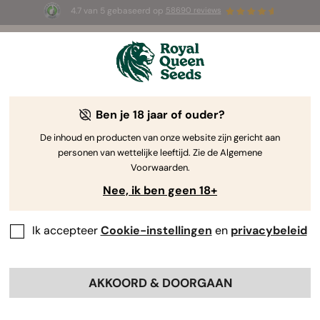
4.7 van 5 gebaseerd op
58690 reviews
🎁
3 White Widow Auto zaadjes
GRATIS voor de
eerste 100 die de code
AUGUST26 🌿
gebruiken
Ben je 18 jaar of ouder?
The RQS Blog
De inhoud en producten van onze website zijn gericht aan
personen van wettelijke leeftijd. Zie de Algemene
Cannabis Lifestyle Blogs
Soorten en producten
Voorwaarden.
Nee, ik ben geen 18+
Ik accepteer
Cookie-instellingen
en
privacybeleid
AKKOORD & DOORGAAN