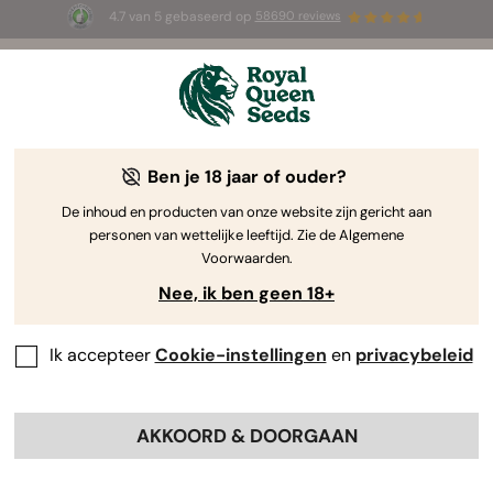
4.7 van 5 gebaseerd op
58690 reviews
🎁
3 White Widow Auto zaadjes
GRATIS voor de
eerste 100 die de code
AUGUST26 🌿
gebruiken
Ben je 18 jaar of ouder?
De inhoud en producten van onze website zijn gericht aan
personen van wettelijke leeftijd. Zie de Algemene
Voorwaarden.
Nee, ik ben geen 18+
Ik accepteer
Cookie-instellingen
en
privacybeleid
AKKOORD & DOORGAAN