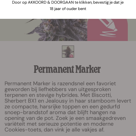
Door op AKKOORD & DOORGAAN te klikken, bevestig je dat je
18 jaar of ouder bent
Permanent Marker
Permanent Marker is razendsnel een favoriet
geworden bij liefhebbers van uitgesproken
terpenen en stevige hybrides. Met Biscotti,
Sherbert BX1 en Jealousy in haar stamboom levert
ze compacte, harsrijke toppen en een gedurfd
snoep-brandstof aroma dat blijft hangen na
opening van de pot. Zoek je een smaakgedreven
variëteit met serieuze potentie en moderne
Cookies-toets, dan vink je alle vakjes af.