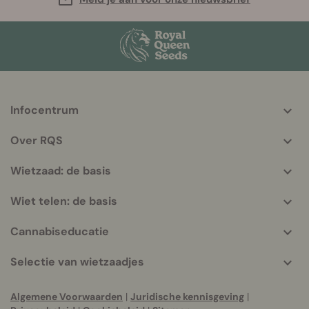
Infocentrum
More
helpful
Over RQS
info
Wietzaad: de basis
Wiet telen: de basis
Cannabiseducatie
Selectie van wietzaadjes
Algemene Voorwaarden
|
Juridische kennisgeving
|