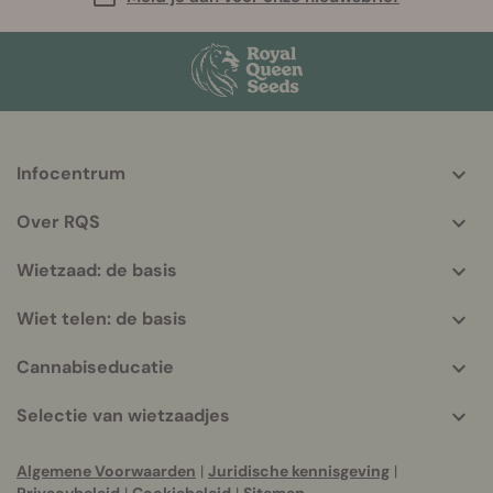
Infocentrum
More
helpful
Over RQS
info
Wietzaad: de basis
Wiet telen: de basis
Cannabiseducatie
Selectie van wietzaadjes
Algemene Voorwaarden
|
Juridische kennisgeving
|