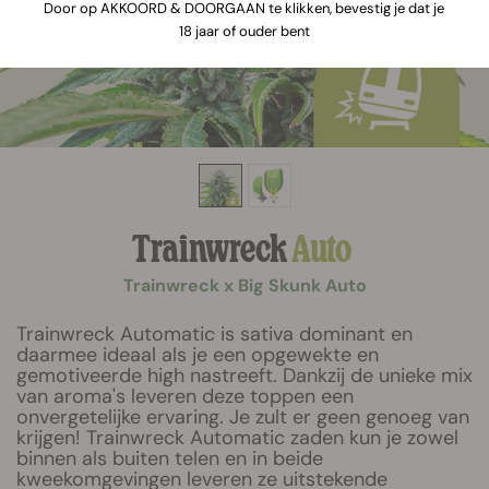
Door op AKKOORD & DOORGAAN te klikken, bevestig je dat je
18 jaar of ouder bent
Trainwreck
Auto
Trainwreck x Big Skunk Auto
Trainwreck Automatic is sativa dominant en
daarmee ideaal als je een opgewekte en
gemotiveerde high nastreeft. Dankzij de unieke mix
van aroma's leveren deze toppen een
onvergetelijke ervaring. Je zult er geen genoeg van
krijgen! Trainwreck Automatic zaden kun je zowel
binnen als buiten telen en in beide
kweekomgevingen leveren ze uitstekende