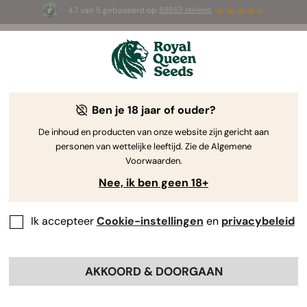
4.7 van 5 gebaseerd op
58653 reviews
☀️ Summer Sales: tot wel 50% korting
op geselecteerde producten! ⏤
Koop nu
🛍️
Ben je 18 jaar of ouder?
-40%
De inhoud en producten van onze website zijn gericht aan
personen van wettelijke leeftijd. Zie de Algemene
Voorwaarden.
Nee, ik ben geen 18+
Ik accepteer
Cookie-instellingen
en
privacybeleid
AKKOORD & DOORGAAN