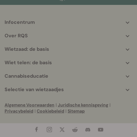
Infocentrum
More
helpful
Over RQS
info
Wietzaad: de basis
Wiet telen: de basis
Cannabiseducatie
Selectie van wietzaadjes
Algemene Voorwaarden
|
Juridische kennisgeving
|
Privacybeleid
|
Cookiebeleid
|
Sitemap