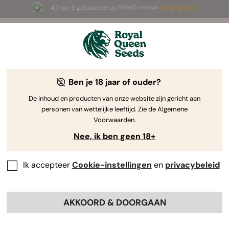
4.7 van 5 gebaseerd op
58690 reviews
🎁
3 White Widow Auto zaadjes
GRATIS voor de
eerste 100 die de code
AUGUST26 🌿
gebruiken
Ben je 18 jaar of ouder?
De inhoud en producten van onze website zijn gericht aan
personen van wettelijke leeftijd. Zie de Algemene
Voorwaarden.
Nee, ik ben geen 18+
Ik accepteer
Cookie-instellingen
en
privacybeleid
AKKOORD & DOORGAAN