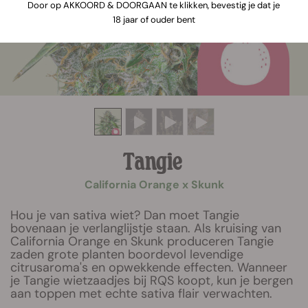
Door op AKKOORD & DOORGAAN te klikken, bevestig je dat je
18 jaar of ouder bent
Tangie
California Orange x Skunk
Hou je van sativa wiet? Dan moet Tangie
bovenaan je verlanglijstje staan. Als kruising van
California Orange en Skunk produceren Tangie
zaden grote planten boordevol levendige
citrusaroma's en opwekkende effecten. Wanneer
je Tangie wietzaadjes bij RQS koopt, kun je bergen
aan toppen met echte sativa flair verwachten.