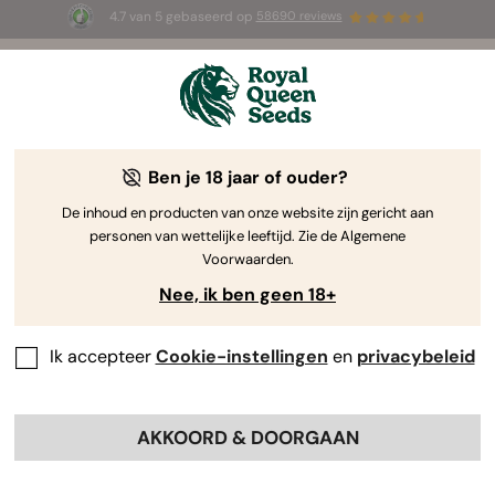
4.7 van 5 gebaseerd op
58690 reviews
🎁
3 White Widow Auto zaadjes
GRATIS voor de
eerste 100 die de code
AUGUST26 🌿
gebruiken
-25%
Ben je 18 jaar of ouder?
De inhoud en producten van onze website zijn gericht aan
personen van wettelijke leeftijd. Zie de Algemene
Voorwaarden.
Nee, ik ben geen 18+
Ik accepteer
Cookie-instellingen
en
privacybeleid
AKKOORD & DOORGAAN