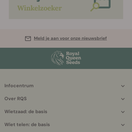
Meld je aan voor onze nieuwsbrief
Infocentrum
More
helpful
Over RQS
info
Wietzaad: de basis
Wiet telen: de basis