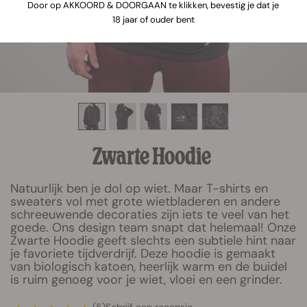
Door op AKKOORD & DOORGAAN te klikken, bevestig je dat je
18 jaar of ouder bent
Zwarte Hoodie
Natuurlijk ben je dol op wiet. Maar T-shirts en
sweaters vol met grote wietbladeren en andere
schreeuwende decoraties zijn iets te veel van het
goede. Ons design team snapt dat helemaal! Onze
Zwarte Hoodie geeft slechts een subtiele hint naar
je favoriete tijdverdrijf. Deze hoodie is gemaakt
van biologisch katoen, heerlijk warm en de buidel
is ruim genoeg voor je wiet, vloei en een grinder.