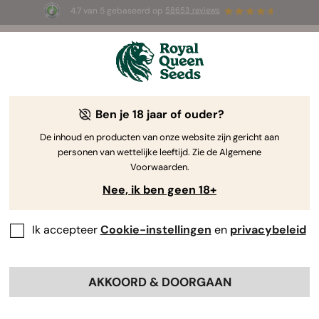
4.7 van 5 gebaseerd op
58653 reviews
☀️ Summer Sales: tot wel 50% korting
op geselecteerde producten! ⏤
Koop nu
🛍️
Ben je 18 jaar of ouder?
De inhoud en producten van onze website zijn gericht aan
personen van wettelijke leeftijd. Zie de Algemene
Voorwaarden.
Nee, ik ben geen 18+
Ik accepteer
Cookie-instellingen
en
privacybeleid
AKKOORD & DOORGAAN