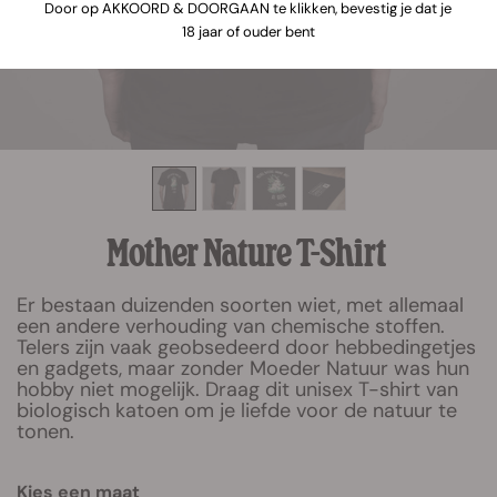
Door op AKKOORD & DOORGAAN te klikken, bevestig je dat je
18 jaar of ouder bent
Mother Nature T-Shirt
Er bestaan duizenden soorten wiet, met allemaal
een andere verhouding van chemische stoffen.
Telers zijn vaak geobsedeerd door hebbedingetjes
en gadgets, maar zonder Moeder Natuur was hun
hobby niet mogelijk. Draag dit unisex T-shirt van
biologisch katoen om je liefde voor de natuur te
tonen.
Kies een maat