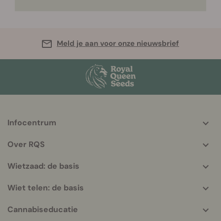
Meld je aan voor onze nieuwsbrief
Infocentrum
More
helpful
Over RQS
info
Wietzaad: de basis
Wiet telen: de basis
Cannabiseducatie