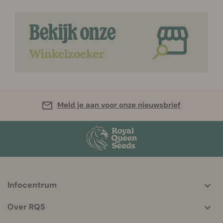
Meld je aan voor onze nieuwsbrief
Infocentrum
More
helpful
Over RQS
info