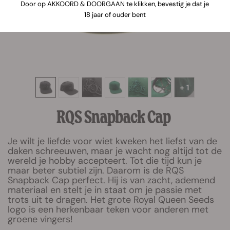
Door op AKKOORD & DOORGAAN te klikken, bevestig je dat je
18 jaar of ouder bent
+ 1
RQS Snapback Cap
Je wilt je liefde voor wiet kweken het liefst van de
daken schreeuwen, maar je wacht nog altijd tot de
wereld je hobby accepteert. Tot die tijd kun je
maar beter subtiel zijn. Daarom is de RQS
Snapback Cap perfect. Hij is van zacht, ademend
materiaal en stelt je in staat om je passie met
trots uit te dragen. Het grote Royal Queen Seeds
logo is een herkenbaar teken voor anderen met
groene vingers!