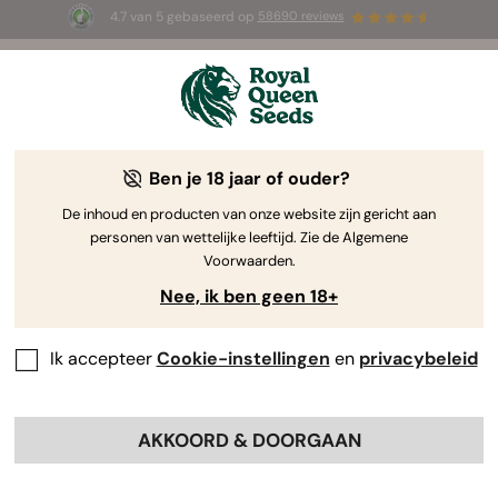
4.7 van 5 gebaseerd op
58690 reviews
☀️ Summer Sales: tot wel 50% korting
op geselecteerde producten! ⏤
Koop nu
🛍️
Ben je 18 jaar of ouder?
De inhoud en producten van onze website zijn gericht aan
personen van wettelijke leeftijd. Zie de Algemene
Voorwaarden.
Nee, ik ben geen 18+
Ik accepteer
Cookie-instellingen
en
privacybeleid
AKKOORD & DOORGAAN