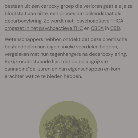
bestaan uit een
carboxylgroep
die verloren gaat als je ze
blootstelt aan hitte, een proces dat bekendstaat als
decarboxylering
. Zo wordt niet-psychoactieve
THCA
omgezet in het psychoactieve THC
en
CBDA
in
CBD
.
Wetenschappers hebben ontdekt dat deze chemische
bestanddelen hun eigen unieke voordelen hebben,
vergeleken met hun tegenhangers na decarboxylering.
Bekijk onderstaande lijst met de belangrijkste
cannabinoïde-zuren en hun eigenschappen en kom
erachter wat ze te bieden hebben.