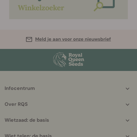
Meld je aan voor onze nieuwsbrief
More
Infocentrum
helpful
info
Over RQS
Wietzaad: de basis
Wiet telen: de basis