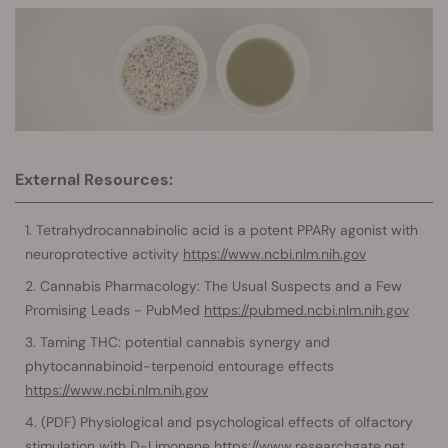
External Resources:
Tetrahydrocannabinolic acid is a potent PPARγ agonist with
neuroprotective activity
https://www.ncbi.nlm.nih.gov
Cannabis Pharmacology: The Usual Suspects and a Few
Promising Leads - PubMed
https://pubmed.ncbi.nlm.nih.gov
Taming THC: potential cannabis synergy and
phytocannabinoid-terpenoid entourage effects
https://www.ncbi.nlm.nih.gov
(PDF) Physiological and psychological effects of olfactory
stimulation with D-Limonene
https://www.researchgate.net