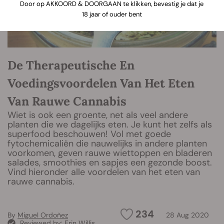
Door op AKKOORD & DOORGAAN te klikken, bevestig je dat je
18 jaar of ouder bent
De Therapeutische En
Voedingsvoordelen Van Het Eten
Van Rauwe Cannabis
Wiet is ook een groente, net als veel andere
planten die we dagelijks eten. Je kunt het zelfs als
superfood beschouwen! Vol met goede
fytochemicaliën die nauwelijks in andere planten
voorkomen, geven rauwe wiettoppen en bladeren
salades, smoothies en sapjes een gezonde boost.
Vind hieronder alle voordelen van het eten van
rauwe cannabis.
234
By
Miguel Ordoñez
28 Aug 2020
Reviewed by:
Erin Willis