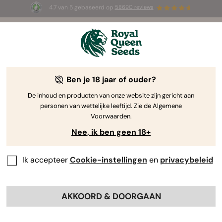
4.7 van 5 gebaseerd op
58690 reviews
☀️ Summer Sales: tot wel 50% korting
op geselecteerde producten! ⏤
Koop nu
🛍️
Ben je 18 jaar of ouder?
The RQS Blog
De inhoud en producten van onze website zijn gericht aan
personen van wettelijke leeftijd. Zie de Algemene
Cannabis Lifestyle Blogs
Soorten en producten
Voorwaarden.
Nee, ik ben geen 18+
Ik accepteer
Cookie-instellingen
en
privacybeleid
AKKOORD & DOORGAAN