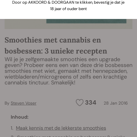
Door op AKKOORD & DOORGAAN te klikken, bevestig je dat je
18 jaar of ouder bent
Smoothies met cannabis en
bosbessen: 3 unieke recepten
Wil je je zelfgemaakte smoothies een upgrade
geven? Probeer eens een van deze drie bosbessen
smoothies met wiet, gemaakt met hennepzaden,
wietbladeren/microgreens of zelfs een krachtige
cannabis tinctuur. Smakelijk!
334
By
Steven Voser
28 Jan 2016
Inhoud:
Maak kennis met de lekkerste smoothies