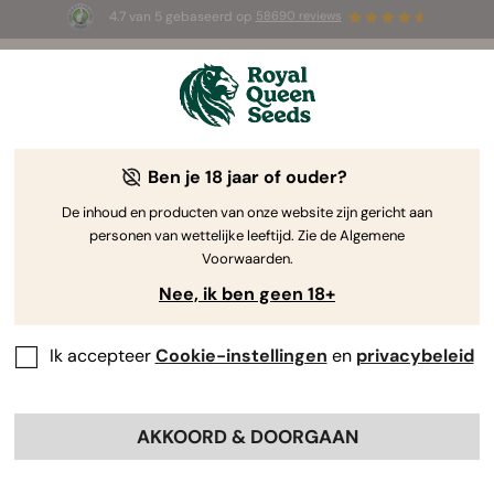
4.7 van 5 gebaseerd op
58690 reviews
☀️ Summer Sales: tot wel 50% korting
op geselecteerde producten! ⏤
Koop nu
🛍️
Ben je 18 jaar of ouder?
The RQS Blog
De inhoud en producten van onze website zijn gericht aan
personen van wettelijke leeftijd. Zie de Algemene
Cannabis Lifestyle Blogs
Soorten en producten
Voorwaarden.
Nee, ik ben geen 18+
Ik accepteer
Cookie-instellingen
en
privacybeleid
AKKOORD & DOORGAAN