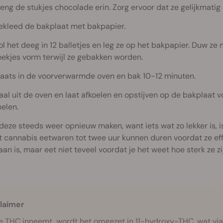
eng de stukjes chocolade erin. Zorg ervoor dat ze gelijkmatig 
ekleed de bakplaat met bakpapier.
ol het deeg in 12 balletjes en leg ze op het bakpapier. Duw ze
oekjes vorm terwijl ze gebakken worden.
laats in de voorverwarmde oven en bak 10-12 minuten.
aal uit de oven en laat afkoelen en opstijven op de bakplaat vo
oelen.
 deze steeds weer opnieuw maken, want iets wat zo lekker is, 
t cannabis eetwaren tot twee uur kunnen duren voordat ze eff
an is, maar eet niet teveel voordat je het weet hoe sterk ze zi
laimer
je THC inneemt, wordt het omgezet in 11-hydroxy-THC, wat via