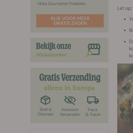
Let op:
V
B
D
k
k