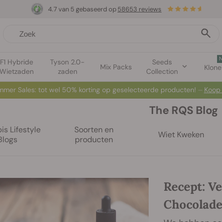
4.7 van 5 gebaseerd op
58653 reviews
F1 Hybride
Tyson 2.0-
Seeds
Mix Packs
Klon
Wietzaden
zaden
Collection
mer Sales: tot wel 50% korting op geselecteerde producten! ⏤
Koop
The RQS Blog
s Lifestyle
Soorten en
Wiet Kweken
Blogs
producten
Recept: V
Chocolade