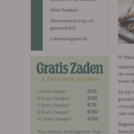
Wiet Kweken
Wietwetenschap en
gezondheid
Cannabisgebruik
By
Migu
Iederee
de even
ervan k
Ze zijn
geniete
chocola
niet me
Begelei
bewust