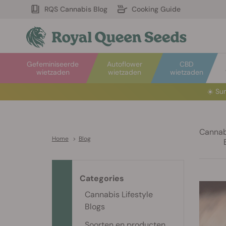
RQS Cannabis Blog
Cooking Guide
Gefeminiseerde
Autoflower
CBD
wietzaden
wietzaden
wietzaden
☀️
Sum
Cannabi
Home
>
Blog
Categories
Cannabis Lifestyle
Blogs
Soorten en producten