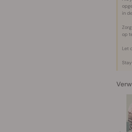
opge
in d
Zorg
op t
Let o
Stay
Verw