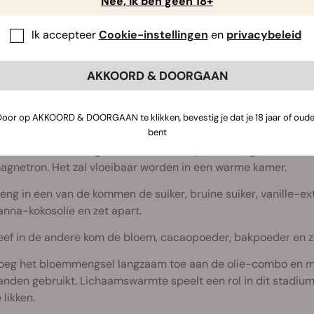
Nee, ik ben geen 18+
/2 theelepel zout
Ik accepteer
Cookie-instellingen
en
privacybeleid
e hebben wat oudere
gedecarboxyleerde
Amnesia Haze
gebr
AKKOORD & DOORGAAN
TRUCTIES
Door op AKKOORD & DOORGAAN te klikken, bevestig je dat je 18 jaar of oude
erwarm de oven voor op 200°C
bent
arm de canna-toegdiende kokosolie op tot deze gesmolten is
agnetron. Het zal vloeibaar worden in een warme kamer.
eng in een van de kommen de suiker, bruine suiker, vanille-e
anna-kokosolie en zet apart.
eef in de andere kom de bloem, cacaopoeder, bakpoeder en 
oeg het bloemmengsel langzaam toe aan de olie-combo en men
anden gebruikt. Lichaamswarmte speelt een rol in dit stadium
 likken.