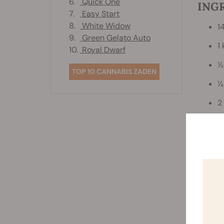
6.
Quick One
ING
7.
Easy Start
8.
White Widow
1
9.
Green Gelato Auto
1
10.
Royal Dwarf
½
TOP 10 CANNABIS ZADEN
¼
2
1
1
2
2
3
1