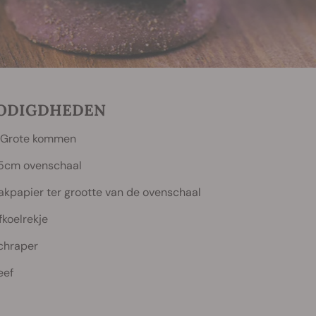
ODIGDHEDEN
 Grote kommen
5cm ovenschaal
akpapier ter grootte van de ovenschaal
fkoelrekje
chraper
eef