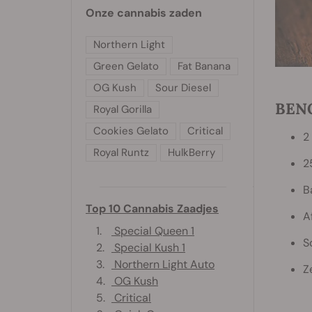
Onze cannabis zaden
Northern Light
Green Gelato
Fat Banana
OG Kush
Sour Diesel
BEN
Royal Gorilla
Cookies Gelato
Critical
2
Royal Runtz
HulkBerry
2
B
Top 10 Cannabis Zaadjes
A
1.
Special Queen 1
S
2.
Special Kush 1
3.
Northern Light Auto
Z
4.
OG Kush
5.
Critical