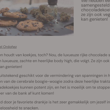
We hebben een
samengesteld
chocoladekoekj
ze zijn ook ve
kan genieten!
el Ordoñez
n houdt van koekjes, toch? Nou, de luxueuze rijke chocolade s
 luxueuze, zachte en heerlijke body high, die volgt. Ze zijn oo
an genieten!
 uitstekend geschikt voor de vermindering van spanningen in h
n van de cerebrale boogie-woogie zodra deze heerlijke traktat
dekoekjes kunnen potent zijn, en het is moeilijk om te stoppe
er van de bank af kunt komen!
d door je favoriete drankje is het zeer gemakkelijk om jezelf
eloosheid te snacken.