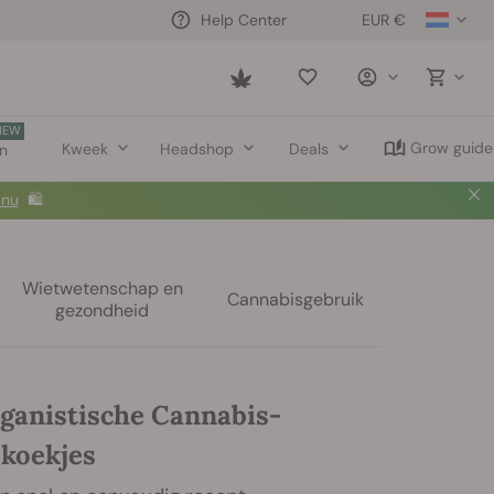
EUR €
Help Center
Saved
items
NEW
Grow guide
Kweek
Headshop
Deals
en
 nu
🛍️
Wietwetenschap en
Cannabisgebruik
gezondheid
eganistische Cannabis-
koekjes