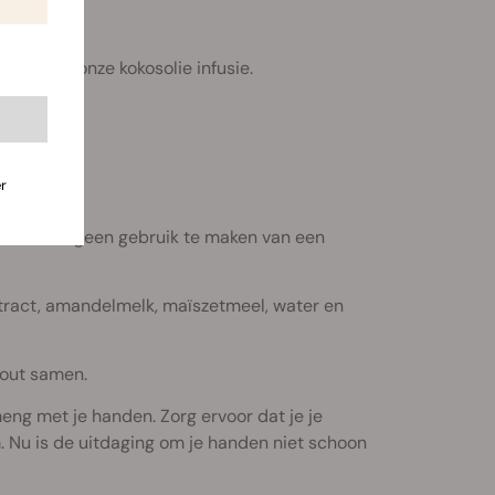
uikt voor onze kokosolie infusie.
r
. Gelieve geen gebruik te maken van een
xtract, amandelmelk, maïszetmeel, water en
zout samen.
g met je handen. Zorg ervoor dat je je
. Nu is de uitdaging om je handen niet schoon