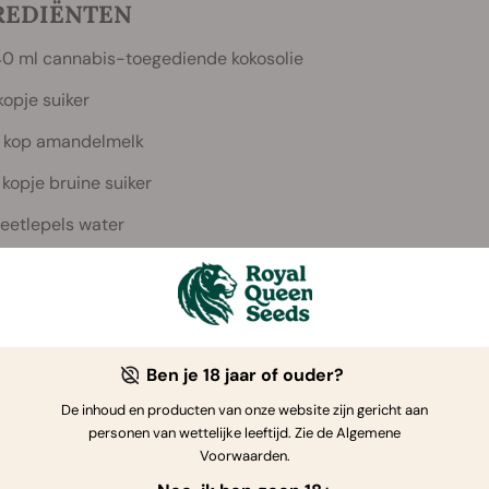
REDIËNTEN
40 ml cannabis-toegediende kokosolie
 kopje suiker
 kop amandelmelk
 kopje bruine suiker
 eetlepels water
 eetlepel maïszetmeel
 theelepel vanille-extract
 kopjes bloem
Ben je 18 jaar of ouder?
50g veganistische chocolade stukjes
De inhoud en producten van onze website zijn gericht aan
 eetlepels cacaopoeder
personen van wettelijke leeftijd. Zie de Algemene
Voorwaarden.
 theelepel bakpoeder