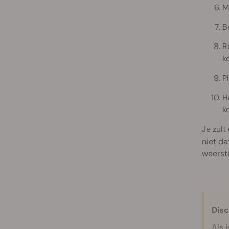
M
B
R
k
P
H
k
Je zult
niet da
weersta
Disc
Als 