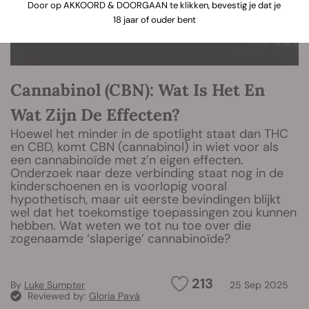
Door op AKKOORD & DOORGAAN te klikken, bevestig je dat je
18 jaar of ouder bent
Cannabinol (CBN): Wat Is Het En
Wat Zijn De Effecten?
Hoewel het minder in de spotlight staat dan THC
en CBD, komt CBN (cannabinol) in wiet voor als
een cannabinoïde met z’n eigen effecten.
Onderzoek naar deze verbinding staat nog in de
kinderschoenen en is voorlopig vooral
hypothetisch, maar uit eerste bevindingen blijkt
wel dat het toekomstige toepassingen zou kunnen
hebben. Wat weten we tot nu toe over die
zogenaamde ‘slaperige’ cannabinoïde?
213
By
Luke Sumpter
25 Sep 2025
Reviewed by:
Gloria Payá