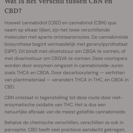
Wat Is het Verschil tussen CBN en
CBD?
Hoewel cannabidiol (CBD) en cannabinol (CBN) qua
naam op elkaar lijken, zijn het twee verschillende
moleculen met aparte ontstaansroutes. De cannabinoïde
biosynthese begint vermoedelijk met geranylpyrofosfaat
(GPP). Dit bindt met olivetolzuur om CBGA te vormen, of
met divarinolzuur om CBGVA te vormen. Deze voorlopers
worden door enzymen omgezet in cannabinoïde-zuren
zoals THCA en CBDA. Door decarboxylering — verhitten
van plantmateriaal — verandert THCA in THC, en CBDA in
CBD.
CBN ontstaat in tegenstelling tot deze route door niet-
enzymatische oxidatie van THC. Het is dus een
natuurlijke afbraak van de meest geliefde cannabinoïde.
Behalve de chemische verschillen, verschillen ze ook in
perceptie. CBD heeft veel positieve aandacht gekregen,