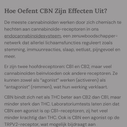
Hoe Oefent CBN Zijn Effecten Uit?
De meeste cannabinoïden werken door zich chemisch te
hechten aan cannabinoïde-receptoren in ons
endocannabinoïdesysteem
, een zenuwboodschapper-
netwerk dat allerlei lichaamsfuncties reguleert zoals
stemming, immuunreacties, slaap, eetlust, pijngevoel en
meer.
Er zijn twee hoofdreceptoren: CB1 en CB2, maar veel
cannabinoïden beïnvloeden ook andere receptoren. Ze
kunnen zowel als “agonist” werken (activeren) als
“antagonist” (remmen), wat hun werking verklaart.
CBN bindt zich net als THC beter aan CB2 dan CB1, maar
minder sterk dan THC. Laboratoriumtests laten zien dat
CBN een agonist is op CB1-receptoren, zij het veel
minder krachtig dan THC. Ook is CBN een agonist op de
TRPV2-receptor, wat mogelijk bijdraagt aan