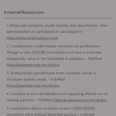
External Resources:
Intraocular pressure, ocular toxicity and neurotoxicity after
administration of cannabinol or cannabigerol
https://www.sciencedirect.com
Cannabinoids inhibit human keratinocyte proliferation
through a non-CB1/CB2 mechanism and have a potential
therapeutic value in the treatment of psoriasis - PubMed
https://pubmed.ncbi.nlm.nih.gov
Antibacterial cannabinoids from Cannabis sativa: a
structure-activity study - PubMed
https://pubmed.ncbi.nlm.nih.gov
Cannabinol and cannabidiol exert opposing effects on rat
feeding patterns - PubMed
https://pubmed.ncbi.nlm.nih.gov
Cannabinol delays symptom onset in SOD1 (G93A)
transgenic mice without affecting survival - PubMed