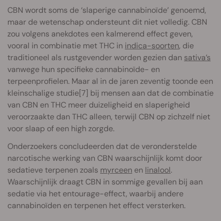
CBN wordt soms de ‘slaperige cannabinoïde’ genoemd,
maar de wetenschap ondersteunt dit niet volledig. CBN
zou volgens anekdotes een kalmerend effect geven,
vooral in combinatie met THC in
indica-soorten
, die
traditioneel als rustgevender worden gezien dan
sativa’s
vanwege hun specifieke cannabinoïde- en
terpeenprofielen. Maar al in de jaren zeventig toonde een
kleinschalige studie[7] bij mensen aan dat de combinatie
van CBN en THC meer duizeligheid en slaperigheid
veroorzaakte dan THC alleen, terwijl CBN op zichzelf niet
voor slaap of een high zorgde.
Onderzoekers concludeerden dat de veronderstelde
narcotische werking van CBN waarschijnlijk komt door
sedatieve terpenen zoals
myrceen
en
linalool
.
Waarschijnlijk draagt CBN in sommige gevallen bij aan
sedatie via het entourage-effect, waarbij andere
cannabinoïden en terpenen het effect versterken.