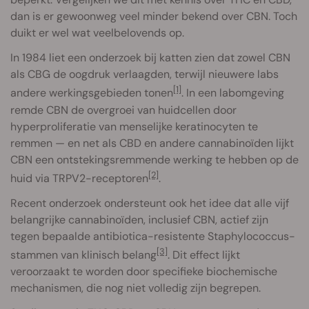
dan is er gewoonweg veel minder bekend over CBN. Toch
duikt er wel wat veelbelovends op.
In 1984 liet een onderzoek bij katten zien dat zowel CBN
als CBG de oogdruk verlaagden, terwijl nieuwere labs
[1]
andere werkingsgebieden tonen
. In een labomgeving
remde CBN de overgroei van huidcellen door
hyperproliferatie van menselijke keratinocyten te
remmen — en net als CBD en andere cannabinoïden lijkt
CBN een ontstekingsremmende werking te hebben op de
[2]
huid via TRPV2-receptoren
.
Recent onderzoek ondersteunt ook het idee dat alle vijf
belangrijke cannabinoïden, inclusief CBN, actief zijn
tegen bepaalde antibiotica-resistente Staphylococcus-
[3]
stammen van klinisch belang
. Dit effect lijkt
veroorzaakt te worden door specifieke biochemische
mechanismen, die nog niet volledig zijn begrepen.