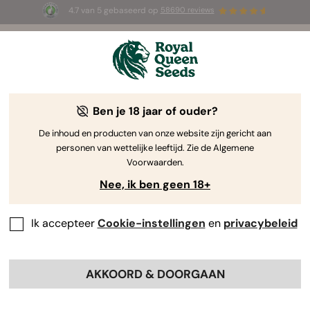
4.7 van 5 gebaseerd op
58690 reviews
☀️ Summer Sales: tot wel 50% korting
op geselecteerde producten! ⏤
Koop nu
🛍️
Ben je 18 jaar of ouder?
The RQS Blog
De inhoud en producten van onze website zijn gericht aan
personen van wettelijke leeftijd. Zie de Algemene
Cannabis Lifestyle Blogs
Soorten en producten
Voorwaarden.
Nee, ik ben geen 18+
Ik accepteer
Cookie-instellingen
en
privacybeleid
AKKOORD & DOORGAAN