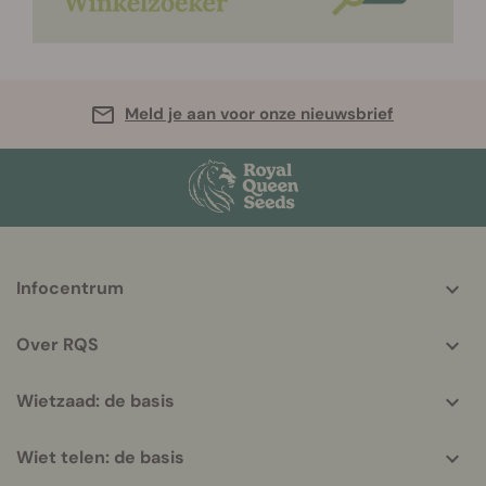
Meld je aan voor onze nieuwsbrief
More
Infocentrum
helpful
info
Over RQS
Wietzaad: de basis
Wiet telen: de basis