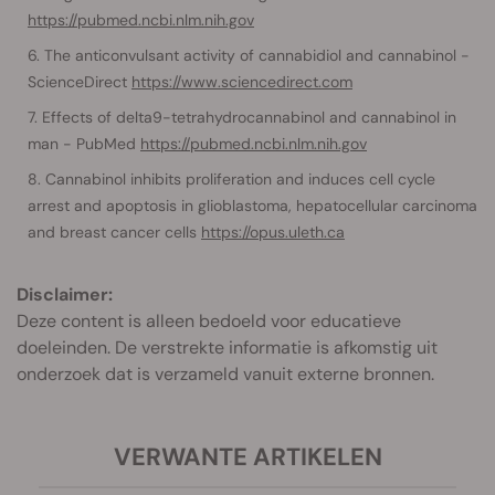
https://pubmed.ncbi.nlm.nih.gov
The anticonvulsant activity of cannabidiol and cannabinol -
ScienceDirect
https://www.sciencedirect.com
Effects of delta9-tetrahydrocannabinol and cannabinol in
man - PubMed
https://pubmed.ncbi.nlm.nih.gov
Cannabinol inhibits proliferation and induces cell cycle
arrest and apoptosis in glioblastoma, hepatocellular carcinoma
and breast cancer cells
https://opus.uleth.ca
Disclaimer:
Deze content is alleen bedoeld voor educatieve
doeleinden. De verstrekte informatie is afkomstig uit
onderzoek dat is verzameld vanuit externe bronnen.
VERWANTE ARTIKELEN