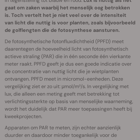
in tegenstelling tot blauw en rood.
Lux is nuttig als het
gaat om zaken waarbij het menselijk oog betrokken
is. Toch vertelt het je niet veel over de intensiteit
van licht die nuttig is voor planten, zoals bijvoorbeeld
de golflengten die de fotosynthese aansturen.
De fotosynthetische fotonfluxdichtheid (PPFD) meet
daarentegen de hoeveelheid licht van fotosynthetisch
actieve straling (PAR) die in één seconde één vierkante
meter raakt. PPFD geeft je dus een goede indicatie over
de concentratie van nuttig licht die je wietplanten
ontvangen. PPFD meet in micromol-eenheden. Deze
vergelijking ziet er zo uit: μmol/m²/s. In vergelijking met
lux, die alleen een meting geeft met betrekking tot
verlichtingssterkte op basis van menselijke waarneming,
wordt het duidelijk dat PAR meer toepassingen heeft bij
kweekprojecten.
Apparaten om PAR te meten, zijn echter aanzienlijk
duurder en daardoor minder toegankelijk voor de