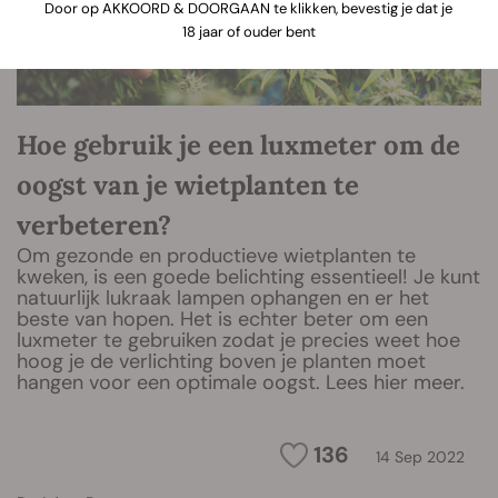
Door op AKKOORD & DOORGAAN te klikken, bevestig je dat je
18 jaar of ouder bent
Hoe gebruik je een luxmeter om de
oogst van je wietplanten te
verbeteren?
Om gezonde en productieve wietplanten te
kweken, is een goede belichting essentieel! Je kunt
natuurlijk lukraak lampen ophangen en er het
beste van hopen. Het is echter beter om een
luxmeter te gebruiken zodat je precies weet hoe
hoog je de verlichting boven je planten moet
hangen voor een optimale oogst. Lees hier meer.
136
14 Sep 2022