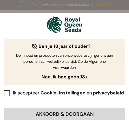
4.7 van 5 gebaseerd op
58653 reviews
⏳
1+1 GRATIS
-
Tijdelijke aanbieding
3d 7h 32m 55s
🌱
Ben je 18 jaar of ouder?
The RQS Blog
De inhoud en producten van onze website zijn gericht aan
personen van wettelijke leeftijd. Zie de Algemene
Cannabis Lifestyle Blogs
Soorten en producten
Voorwaarden.
Nee, ik ben geen 18+
Ik accepteer
Cookie-instellingen
en
privacybeleid
AKKOORD & DOORGAAN