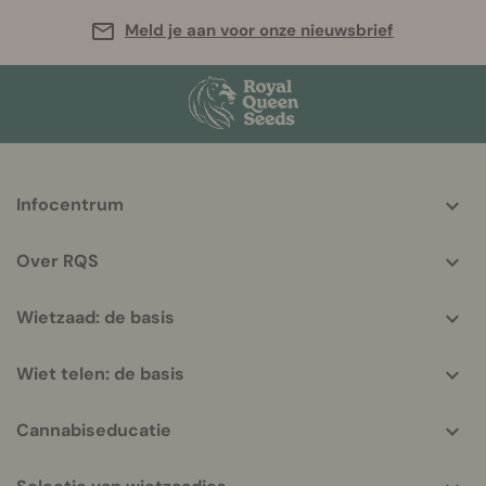
Meld je aan voor onze nieuwsbrief
More
Infocentrum
helpful
info
Over RQS
Wietzaad: de basis
Wiet telen: de basis
Cannabiseducatie