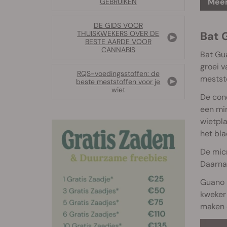
Meer
GEBRUIKEN
DE GIDS VOOR
Bat 
THUISKWEKERS OVER DE
BESTE AARDE VOOR
CANNABIS
Bat Gu
groei v
RQS-voedingsstoffen: de
meststo
beste meststoffen voor je
wiet
De conc
een min
wietpla
het bl
De micr
Daarna
Guano i
kweker 
maken 