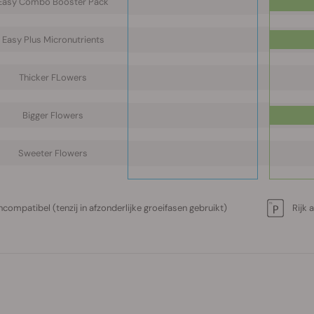
Easy Combo Booster Pack
Easy Plus Micronutrients
Thicker FLowers
Bigger Flowers
Sweeter Flowers
ncompatibel (tenzij in afzonderlijke groeifasen gebruikt)
Rijk 