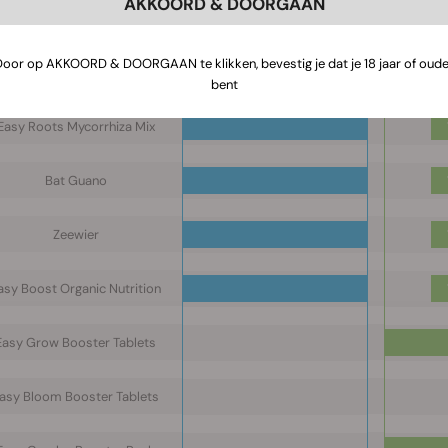
AKKOORD & DOORGAAN
Easy Roots Rhizobacter
Door op AKKOORD & DOORGAAN te klikken, bevestig je dat je 18 jaar of oude
Easy Roots Trichoderma
bent
Easy Roots Mycorrhiza Mix
Bat Guano
Zeewier
asy Boost Organic Nutrition
Easy Grow Booster Tablets
asy Bloom Booster Tablets