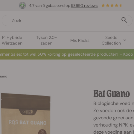
4.7 van 5 gebaseerd op
58690 reviews
F1 Hybride
Tyson 2.0-
Seeds
Mix Packs
Wietzaden
zaden
Collection
mer Sales: tot wel 50% korting op geselecteerde producten! ⏤
Koop
uano
Bat Guano
Biologische voeding
Ze voeden ook de 
gezonde groei aan
verhouding NPK, e
deze voeding aan 