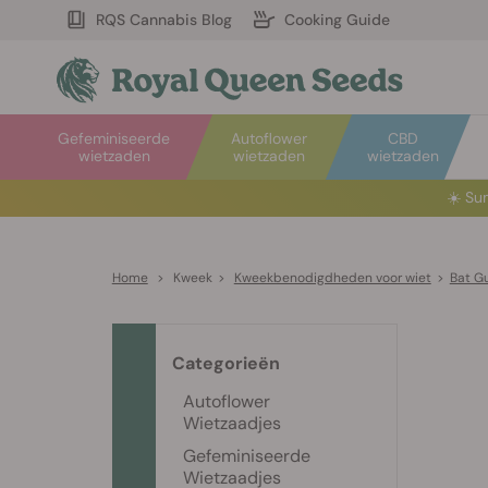
RQS Cannabis Blog
Cooking Guide
Gefeminiseerde
Autoflower
CBD
wietzaden
wietzaden
wietzaden
☀️
Sum
Home
>
Kweek
>
Kweekbenodigdheden voor wiet
>
Bat G
Categorieën
Autoflower
Wietzaadjes
Gefeminiseerde
Wietzaadjes