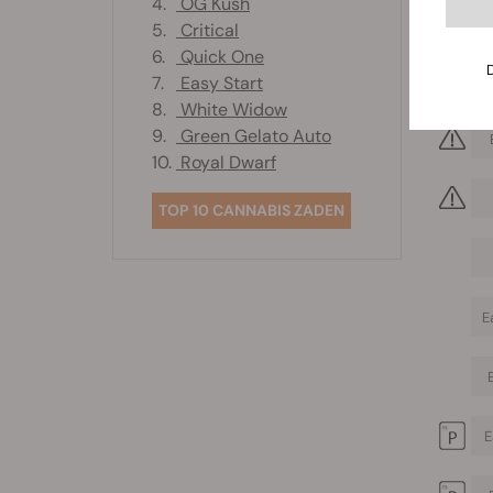
4.
OG Kush
5.
Critical
6.
Quick One
7.
Easy Start
8.
White Widow
9.
Green Gelato Auto
10.
Royal Dwarf
TOP 10 CANNABIS ZADEN
E
E