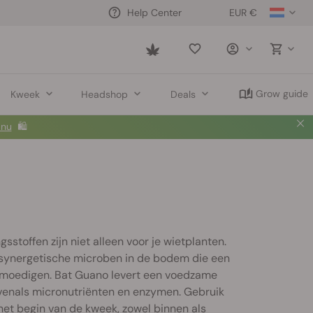
EUR €
Help Center
Saved
items
Grow guide
Kweek
Headshop
Deals
 nu
🛍️
sstoffen zijn niet alleen voor je wietplanten.
synergetische microben in de bodem die een
moedigen. Bat Guano levert een voedzame
venals micronutriënten en enzymen. Gebruik
het begin van de kweek, zowel binnen als