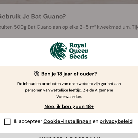
ebruik Je Bat Guano?
uiten 500g Bat Guano aan op elke 2–5 m² kweekmedium. Tijden
e binnen in potten? Mix dan 100g Bat Guano met elke 15 liter 
gen. In een later stadium doe je wat extra vleermuismest in d
ano -
500 gram
Ben je 18 jaar of ouder?
De inhoud en producten van onze website zijn gericht aan
personen van wettelijke leeftijd. Zie de Algemene
Voorwaarden.
RQS Nutrients: The Best Fertilis
Nee, ik ben geen 18+
Ik accepteer
Cookie-instellingen
en
privacybeleid
KIEMEN
VEGE
(
bodemvoorbereiding
)