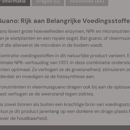
 informatie
Vragen
(0)
Recensies (44)
Guano: Rijk aan Belangrijke Voedingsstoff
ano levert grote hoeveelheden enzymen, NPK en micronutriënt
an je wietplanten en een royale oogst. Bat guano, of vleermuize
f die allereerst de microben in de bodem voedt.
entratie voedingsstoffen in dit natuurlijke product varieert
imale NPK-verhouding van 1:10:1. In deze combinatie onderst
nten optimaal. Zo verhogen ze de groeisnelheid, stimuleren ze
aderdak en moedigen ze de fotosynthese aan.
onutriënten in vleermuisguano dragen ook bij aan de opbouw v
ast verhogen ze de weerstand tegen ziektes.
s zowel binnen als buiten een krachtige bron van voedingsstof
kun je dit product jarenlang op een donkere en droge plaats b
over de houdbaarheid.