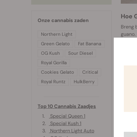
Hoe G
Onze cannabis zaden
Breng b
guano.
Northern Light
Green Gelato
Fat Banana
Kweek j
zaailin
OG Kush
Sour Diesel
water.
Royal Gorilla
Bat Gu
Cookies Gelato
Critical
Royal Runtz
HulkBerry
Top 10 Cannabis Zaadjes
1.
Special Queen 1
2.
Special Kush 1
3.
Northern Light Auto