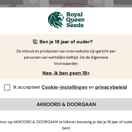
Ben je 18 jaar of ouder?
De inhoud en producten van onze website zijn gericht aan
h Kube Grinder
Grinder Krush Kube
Vegan
personen van wettelijke leeftijd. Zie de Algemene
2.0
3.0
Voorwaarden.
(17)
(6)
Nee, ik ben geen 18+
Ik accepteer
Cookie-instellingen
en
privacybeleid
€ 45.00
€ 69.95
No stock
No stock
AKKOORD & DOORGAAN
Door op AKKOORD & DOORGAAN te klikken, bevestig je dat je 18 jaar of oude
bent