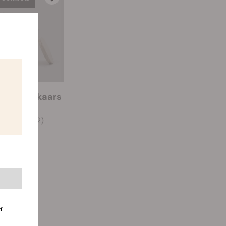
 hennep kaars
(2)
€ 14.95
No stock
r