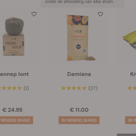
onder de afbeelding van elke strain.
ennep lont
Damiana
K
(1)
(27)
€ 24.95
€ 11.00