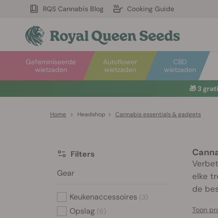
RQS Cannabis Blog
Cooking Guide
Gefeminiseerde
Autoflower
CBD
wietzaden
wietzaden
wietzaden
🎁
3 gra
Home
>
Headshop
>
Cannabis essentials & gadgets
Canna
Filters
Verbet
Gear
elke t
de bes
Keukenaccessoires
(3)
Toon pr
Opslag
(6)