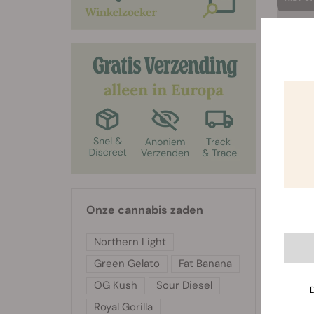
Krus
Onze cannabis zaden
Northern Light
Green Gelato
Fat Banana
OG Kush
Sour Diesel
Royal Gorilla