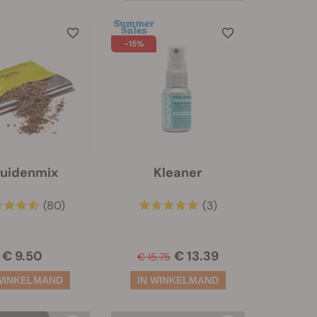
-15%
ruidenmix
Kleaner
(80)
(3)
€ 9.50
€ 13.39
€ 15.75