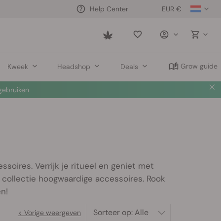
EUR €
Help Center
Saved
items
Grow guide
Kweek
Headshop
Deals
ebruiken
oires. Verrijk je ritueel en geniet met
 collectie hoogwaardige accessoires. Rook
n!
Sorteer op:
Alle
< Vorige weergeven