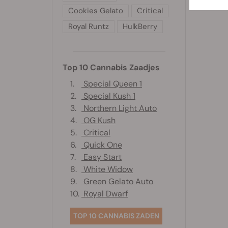
Cookies Gelato
Critical
Royal Runtz
HulkBerry
Top 10 Cannabis Zaadjes
1.
Special Queen 1
2.
Special Kush 1
3.
Northern Light Auto
4.
OG Kush
5.
Critical
6.
Quick One
7.
Easy Start
8.
White Widow
9.
Green Gelato Auto
10.
Royal Dwarf
TOP 10 CANNABIS ZADEN