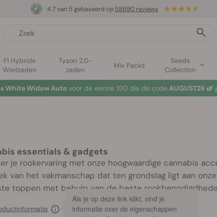
4.7 van 5 gebaseerd op
58690 reviews
F1 Hybride
Tyson 2.0-
Seeds
Mix Packs
Wietzaden
zaden
Collection
tis White Widow Auto
voor de eerste 100 die de code
AUGUST26 🌿
g
bis essentials & gadgets
er je rookervaring met onze hoogwaardige cannabis access
rek van het vakmanschap dat ten grondslag ligt aan onze
te toppen met behulp van de beste rookbenodigdhede
Als je op deze link klikt, vind je
informatie over de eigenschappen
oductinformatie