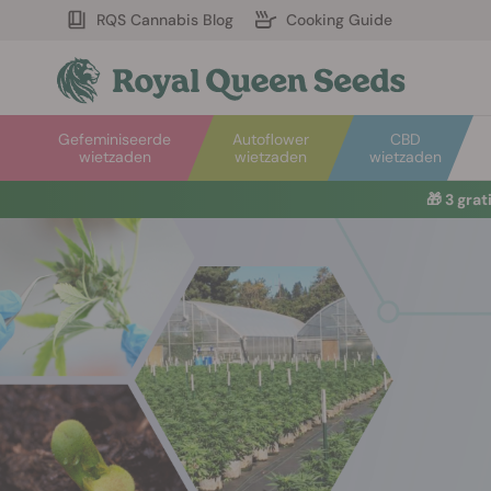
RQS Cannabis Blog
Cooking Guide
Gefeminiseerde
Autoflower
CBD
wietzaden
wietzaden
wietzaden
🎁
3 gra