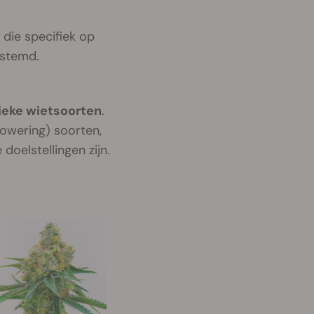
 die specifiek op
estemd.
fieke wietsoorten
.
lowering) soorten,
doelstellingen zijn.