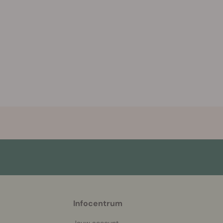
More
Infocentrum
helpful
info