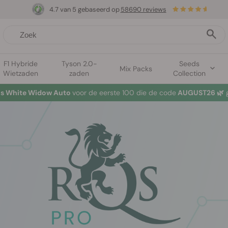
4.7 van 5 gebaseerd op
58690 reviews
F1 Hybride
Tyson 2.0-
Seeds
Mix Packs
Wietzaden
zaden
Collection
tis White Widow Auto
voor de eerste 100 die de code
AUGUST26 🌿
g