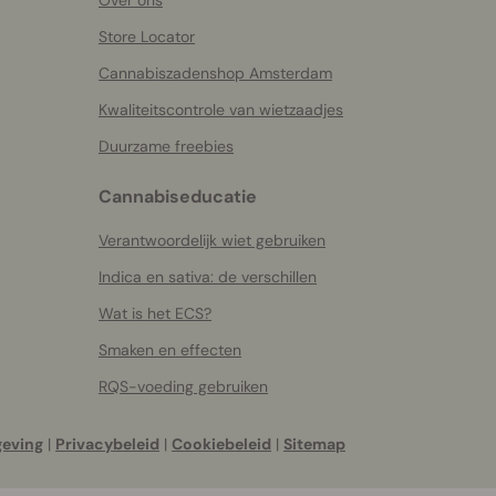
Over ons
Store Locator
Cannabiszadenshop Amsterdam
Kwaliteitscontrole van wietzaadjes
Duurzame freebies
Cannabiseducatie
Verantwoordelijk wiet gebruiken
Indica en sativa: de verschillen
Wat is het ECS?
Smaken en effecten
RQS-voeding gebruiken
geving
|
Privacybeleid
|
Cookiebeleid
|
Sitemap