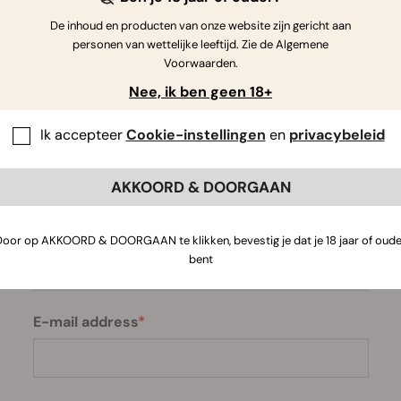
De inhoud en producten van onze website zijn gericht aan
nager Max zorgt voor uw bestelling en beantwoordt al
personen van wettelijke leeftijd. Zie de Algemene
Voorwaarden.
t direct met hem in contact komen via
max@royalque
Nee, ik ben geen 18+
Ik accepteer
Cookie-instellingen
en
privacybeleid
Of gebruik het contactformulier.
AKKOORD & DOORGAAN
Send a message
First Name
Door op AKKOORD & DOORGAAN te klikken, bevestig je dat je 18 jaar of oude
bent
E-mail address