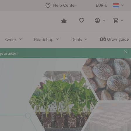
EUR €
Help Center
Saved
items
Grow guide
Kweek
Headshop
Deals
ebruiken