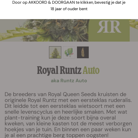
Door op AKKOORD & DOORGAAN te klikken, bevestig je dat je
18 jaar of ouder bent
Royal Runtz
Auto
aka Runtz Auto
De breeders van Royal Queen Seeds kruisten de
originele Royal Runtz met een eersteklas ruderalis.
Dit leidde tot een eersteklas wietsoort met een
snelle levenscyclus en heerlijke smaken. Met wat
plant-training kun je deze soort bijna overal
kweken, van kleine kasten tot de meest verborgen
hoekjes van je tuin. En binnen een paar weken kun
je al een prachtige berg toppen oogsten!