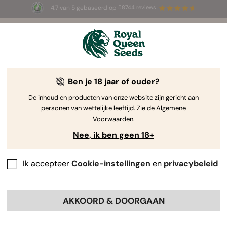
4.7 van 5 gebaseerd op
58744 reviews
🎁
3 White Widow Auto zaadjes
GRATIS voor de
eerste 100 die de code
AUGUST26 🌿
gebruiken
Ben je 18 jaar of ouder?
De inhoud en producten van onze website zijn gericht aan
personen van wettelijke leeftijd. Zie de Algemene
Voorwaarden.
Nee, ik ben geen 18+
Ik accepteer
Cookie-instellingen
en
privacybeleid
AKKOORD & DOORGAAN