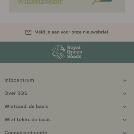
Meld je aan voor onze nieuwsbrief
Infocentrum
More
helpful
Over RQS
info
Wietzaad: de basis
Wiet telen: de basis
Cannabiseducatie