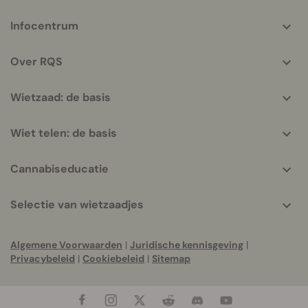
More
Infocentrum
helpful
info
Over RQS
Wietzaad: de basis
Wiet telen: de basis
Cannabiseducatie
Selectie van wietzaadjes
Algemene Voorwaarden
|
Juridische kennisgeving
|
Privacybeleid
|
Cookiebeleid
|
Sitemap