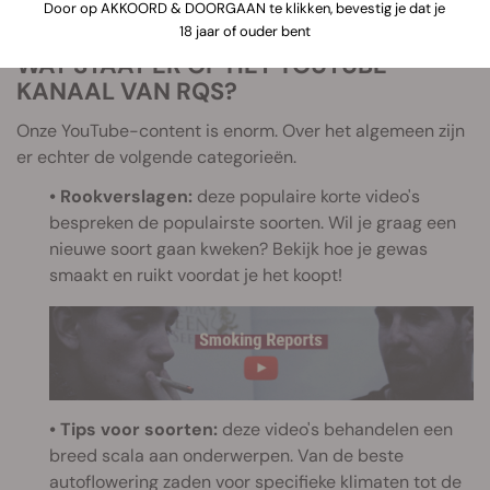
vandaag nog. Je bent er vast blij mee.
Door op AKKOORD & DOORGAAN te klikken, bevestig je dat je
18 jaar of ouder bent
WAT STAAT ER OP HET YOUTUBE-
KANAAL VAN RQS?
Onze YouTube-content is enorm. Over het algemeen zijn
er echter de volgende categorieën.
• Rookverslagen:
deze populaire korte video's
bespreken de populairste soorten. Wil je graag een
nieuwe soort gaan kweken? Bekijk hoe je gewas
smaakt en ruikt voordat je het koopt!
• Tips voor soorten:
deze video's behandelen een
breed scala aan onderwerpen. Van de beste
autoflowering zaden voor specifieke klimaten tot de