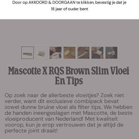
Door op AKKOORD & DOORGAAN te klikken, bevestig je dat je
18 jaar of ouder bent
+ 3
Mascotte X RQS Brown Slim Vloei
En Tips
Op zoek naar de allerbeste vloeitjes? Zoek niet
verder, want dit exclusieve combipack bevat
zowel dunne bruine vloei als filter tips. We hebben
de handen ineengeslagen met Mascotte, de beste
vloeiproducent van Nederland! Met kwaliteit
voorop, kun je erop vertrouwen dat je altijd de
perfecte joint draait!