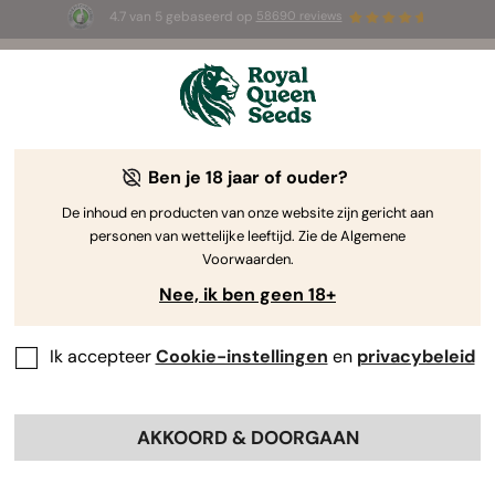
4.7 van 5 gebaseerd op
58690 reviews
🎁
3 White Widow Auto zaadjes
GRATIS voor de
eerste 100 die de code
AUGUST26 🌿
gebruiken
Ben je 18 jaar of ouder?
De inhoud en producten van onze website zijn gericht aan
personen van wettelijke leeftijd. Zie de Algemene
Voorwaarden.
Nee, ik ben geen 18+
Ik accepteer
Cookie-instellingen
en
privacybeleid
AKKOORD & DOORGAAN