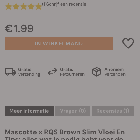
(1)
Schrijf een recensie
€ 1.99
IN WINKELMAND
Gratis
Gratis
Anoniem
Verzending
Retourneren
Verzenden
Meer informatie
Vragen
(0)
Recensies (1)
Mascotte x RQS Brown Slim Vloei En
Tips: alles wat je nodig hebt voor de