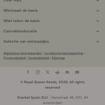
Over RQS
info
Wietzaad: de basis
Wiet telen: de basis
Cannabiseducatie
Selectie van wietzaadjes
Algemene Voorwaarden
|
Juridische kennisgeving
|
Privacybeleid
|
Cookiebeleid
|
Sitemap
© Royal Queen Seeds, 2026. All rights
reserved
Snorkel Spain SLU
- Damstraat 46, 1012 JM
Amsterdam