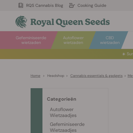
RQS Cannabis Blog
Cooking Guide
Gefeminiseerde
Autoflower
CBD
wietzaden
wietzaden
wietzaden
☀️
Sum
Home
>
Headshop
>
Cannabis essentials & gadgets
>
Met
Categorieën
Autoflower
Wietzaadjes
Gefeminiseerde
Wietzaadjes