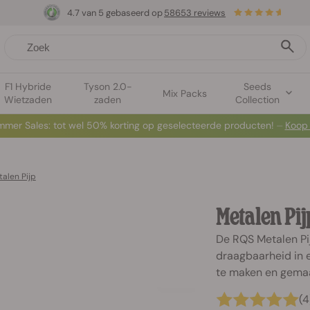
4.7 van 5 gebaseerd op
58653 reviews
F1 Hybride
Tyson 2.0-
Seeds
Mix Packs
Wietzaden
zaden
Collection
mer Sales: tot wel 50% korting op geselecteerde producten! ⏤
Koop
alen Pijp
Metalen Pij
De RQS Metalen Pi
draagbaarheid in 
te maken en gemaak
(4