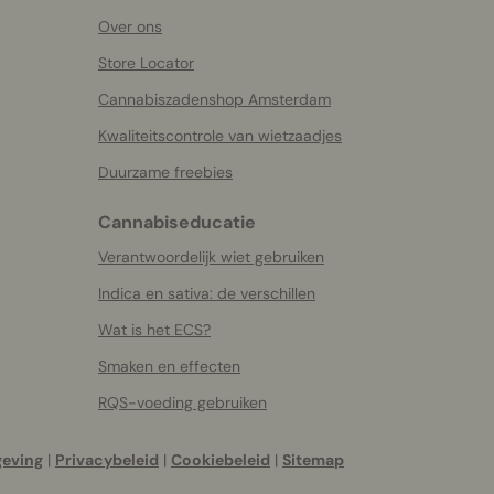
Over ons
Store Locator
Cannabiszadenshop Amsterdam
Kwaliteitscontrole van wietzaadjes
Duurzame freebies
Cannabiseducatie
Verantwoordelijk wiet gebruiken
Indica en sativa: de verschillen
Wat is het ECS?
Smaken en effecten
RQS-voeding gebruiken
geving
|
Privacybeleid
|
Cookiebeleid
|
Sitemap