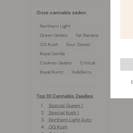
Onze cannabis zaden
Northern Light
Green Gelato
Fat Banana
OG Kush
Sour Diesel
Royal Gorilla
Cookies Gelato
Critical
Royal Runtz
HulkBerry
Top 10 Cannabis Zaadjes
1.
Special Queen 1
2.
Special Kush 1
3.
Northern Light Auto
4.
OG Kush