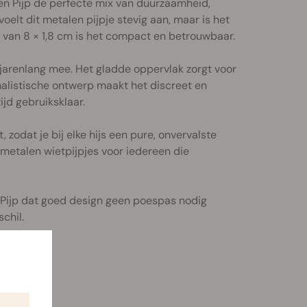
en Pijp de perfecte mix van duurzaamheid,
elt dit metalen pijpje stevig aan, maar is het
 van 8 × 1,8 cm is het compact en betrouwbaar.
 jarenlang mee. Het gladde oppervlak zorgt voor
alistische ontwerp maakt het discreet en
ijd gebruiksklaar.
 zodat je bij elke hijs een pure, onvervalste
 metalen wietpijpjes voor iedereen die
 Pijp dat goed design geen poespas nodig
chil.