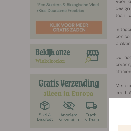
Voor ro
design 
toch li
In tege
een sch
praktis
De roes
ervarin
effici
Met ee
heeft. 