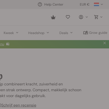
EUR €
Help Center
Saved
items
Grow guide
Kweek
Headshop
Deals
 nu
🛍️
p
jp combineert kracht, zuiverheid en
een strak ontwerp. Compact, makkelijk schoon
t voor dagelijks gebruik.
)
Schrijf een recensie