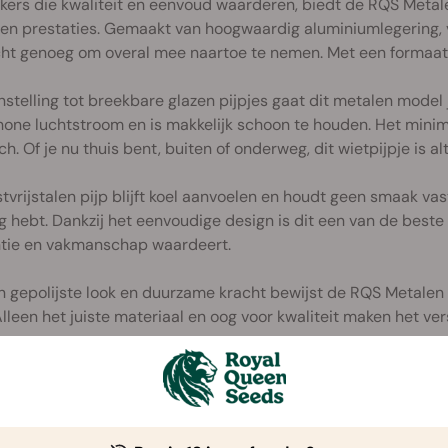
kers die kwaliteit en eenvoud waarderen, biedt de RQS Metal
en prestaties. Gemaakt van hoogwaardig aluminiumlegering, vo
cht genoeg om overal mee naartoe te nemen. Met een formaat
nstelling tot breekbare glazen pijpjes gaat dit metalen model
one luchtstroom en is makkelijk schoon te houden. Het minim
ch. Of je nu thuis bent, buiten of onderweg, dit wietpijpje is alt
tvrijstalen pijp blijft koel aanvoelen en houdt geen smaak vast,
g hebt. Dankzij het eenvoudige design is dit een van de beste
ëntie en vakmanschap waardeert.
n gepolijste look en duurzame kracht bewijst de RQS Metalen
Alleen het juiste materiaal en oog voor kwaliteit maken het vers