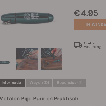
€ 4.95
IN WINK
Gratis
Verzending
 informatie
Vragen
(0)
Recensies (4)
Metalen Pijp: Puur en Praktisch