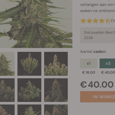
verlangen aan om he
weken na ontkiemi
(1
2nd position Best
2026
Aantal
zaden
:
x1
x3
€ 16.00
€ 40.0
€ 40.00
IN WINK