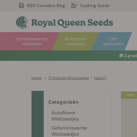
RQS Cannabis Blog
Cooking Guide
Gefeminiseerde
Autoflower
CBD
wietzaden
wietzaden
wietzaden
🎁
3 gra
Home
>
F1 Hybride Wietzaadjes
>
Gaia F1
Categorieën
Autoflower
Wietzaadjes
Gefeminiseerde
Wietzaadjes