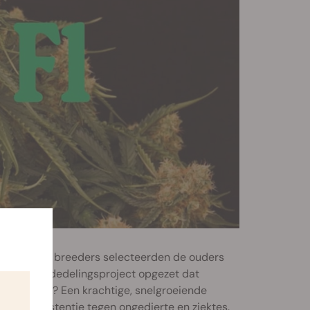
netica. Onze breeders selecteerden de ouders
gebreid verdedelingsproject opgezet dat
et resultaat? Een krachtige, snelgroeiende
kende resistentie tegen ongedierte en ziektes.