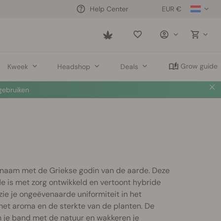
EUR €
Help Center
Saved
items
Grow guide
Kweek
Headshop
Deals
ebruiken
r naam met de Griekse godin van de aarde. Deze
e is met zorg ontwikkeld en vertoont hybride
zie je ongeëvenaarde uniformiteit in het
het aroma en de sterkte van de planten. De
n je band met de natuur en wakkeren je