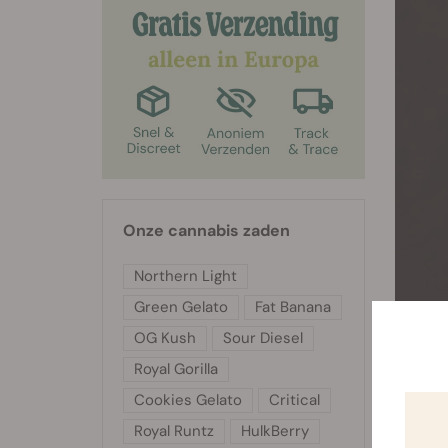
Onze cannabis zaden
Northern Light
Green Gelato
Fat Banana
OG Kush
Sour Diesel
Royal Gorilla
Gaia F1
New Bre
Cookies Gelato
Critical
resulte
Royal Runtz
HulkBerry
autoflo