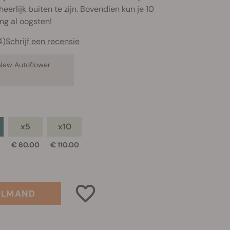
erlijk buiten te zijn. Bovendien kun je 10
ng al oogsten!
4)
Schrijf een recensie
 New Autoflower
x5
x10
0
€ 60.00
€ 110.00
ELMAND