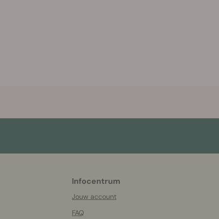
Infocentrum
More
helpful
Jouw account
info
FAQ