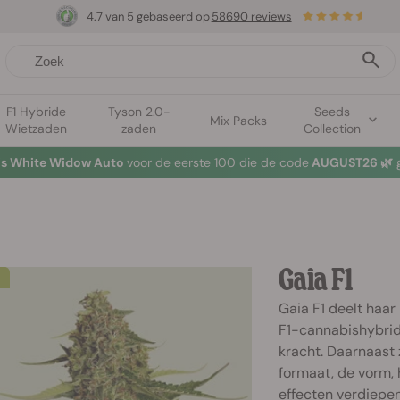
4.7 van 5 gebaseerd op
58690 reviews
F1 Hybride
Tyson 2.0-
Seeds
Mix Packs
Wietzaden
zaden
Collection
tis White Widow Auto
voor de eerste 100 die de code
AUGUST26 🌿
g
Gaia F1
Gaia F1 deelt haa
F1-cannabishybrid
kracht. Daarnaast 
formaat, de vorm, 
effecten verdiepe