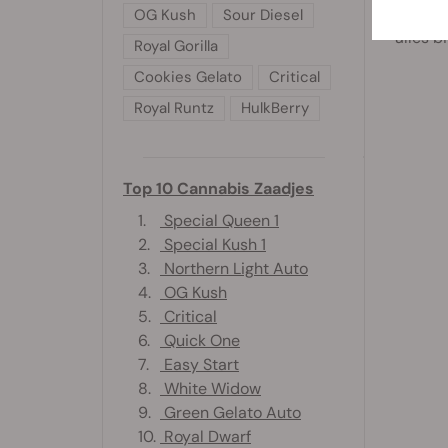
iemand 
OG Kush
Sour Diesel
alles 
Royal Gorilla
Cookies Gelato
Critical
Royal Runtz
HulkBerry
Top 10 Cannabis Zaadjes
1.
Special Queen 1
2.
Special Kush 1
3.
Northern Light Auto
4.
OG Kush
5.
Critical
6.
Quick One
7.
Easy Start
8.
White Widow
9.
Green Gelato Auto
10.
Royal Dwarf