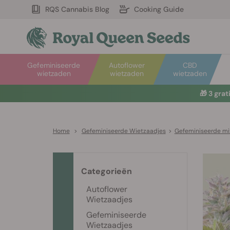
RQS Cannabis Blog
Cooking Guide
Gefeminiseerde
Autoflower
CBD
wietzaden
wietzaden
wietzaden
🎁
3 gra
Home
>
Gefeminiseerde Wietzaadjes
>
Gefeminiseerde mi
Categorieën
Autoflower
Wietzaadjes
Gefeminiseerde
Wietzaadjes