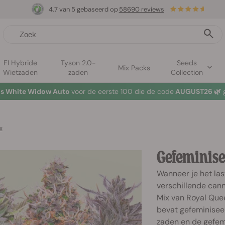
4.7 van 5 gebaseerd op
58690 reviews
F1 Hybride
Tyson 2.0-
Seeds
Mix Packs
Wietzaden
zaden
Collection
tis White Widow Auto
voor de eerste 100 die de code
AUGUST26 🌿
g
x
Gefeminise
Wanneer je het la
verschillende cann
Mix van Royal Que
bevat gefeminiseerd
zaden en de gefem