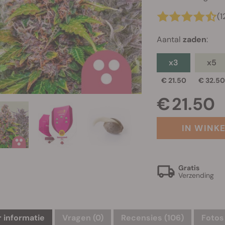
(1
Aantal
zaden
:
x3
x5
€ 21.50
€ 32.5
€ 21.50
IN WINK
Gratis
Verzending
 informatie
Vragen
(0)
Recensies (106)
Fotos 