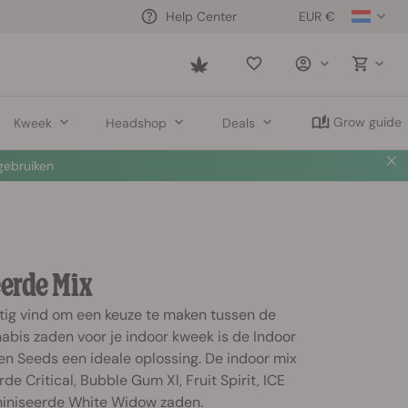
EUR €
Help Center
Saved
items
Grow guide
Kweek
Headshop
Deals
ebruiken
erde Mix
stig vind om een keuze te maken tussen de
abis zaden voor je indoor kweek is de Indoor
en Seeds een ideale oplossing. De indoor mix
e Critical, Bubble Gum Xl, Fruit Spirit, ICE
iniseerde White Widow zaden.