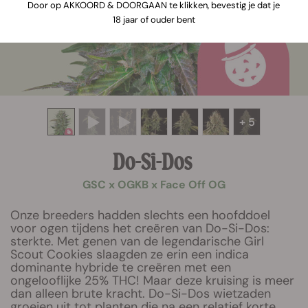
Door op AKKOORD & DOORGAAN te klikken, bevestig je dat je
18 jaar of ouder bent
+ 5
Do-Si-Dos
GSC x OGKB x Face Off OG
Onze breeders hadden slechts een hoofddoel
voor ogen tijdens het creëren van Do-Si-Dos:
sterkte. Met genen van de legendarische Girl
Scout Cookies slaagden ze erin een indica
dominante hybride te creëren met een
ongelooflijke 25% THC! Maar deze kruising is meer
dan alleen brute kracht. Do-Si-Dos wietzaden
groeien uit tot planten die na een relatief korte