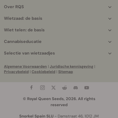
helpful
Over RQS
info
Wietzaad: de basis
Wiet telen: de basis
Cannabiseducatie
Selectie van wietzaadjes
Algemene Voorwaarden
|
Juridische kennisgeving
|
Privacybeleid
|
Cookiebeleid
|
Sitemap
© Royal Queen Seeds, 2026. All rights
reserved
Snorkel Spain SLU
- Damstraat 46, 1012 JM