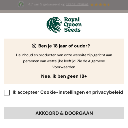
4.7 van 5 gebaseerd op
58690 reviews
🎁
3 White Widow Auto zaadjes
GRATIS voor de
eerste 100 die de code
AUGUST26 🌿
gebruiken
Ben je 18 jaar of ouder?
De inhoud en producten van onze website zijn gericht aan
personen van wettelijke leeftijd. Zie de Algemene
Voorwaarden.
Nee, ik ben geen 18+
Ik accepteer
Cookie-instellingen
en
privacybeleid
AKKOORD & DOORGAAN