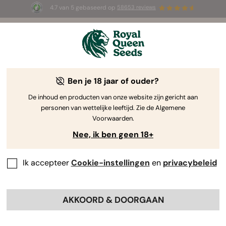
4.7 van 5 gebaseerd op
58653 reviews
☀️ Summer Sales: tot wel 50% korting
op geselecteerde producten! ⏤
Koop nu
🛍️
Ben je 18 jaar of ouder?
De inhoud en producten van onze website zijn gericht aan
personen van wettelijke leeftijd. Zie de Algemene
Voorwaarden.
Nee, ik ben geen 18+
Ik accepteer
Cookie-instellingen
en
privacybeleid
AKKOORD & DOORGAAN