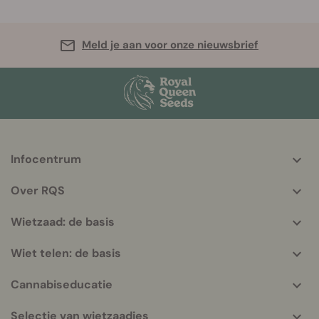
Meld je aan voor onze nieuwsbrief
Infocentrum
More
helpful
Over RQS
info
Wietzaad: de basis
Wiet telen: de basis
Cannabiseducatie
Selectie van wietzaadjes