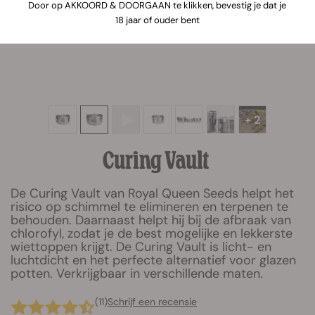
Door op AKKOORD & DOORGAAN te klikken, bevestig je dat je
18 jaar of ouder bent
+ 2
Curing Vault
De Curing Vault van Royal Queen Seeds helpt het
risico op schimmel te elimineren en terpenen te
behouden. Daarnaast helpt hij bij de afbraak van
chlorofyl, zodat je de best mogelijke en lekkerste
wiettoppen krijgt. De Curing Vault is licht- en
luchtdicht en het perfecte alternatief voor glazen
potten. Verkrijgbaar in verschillende maten.
(11)
Schrijf een recensie