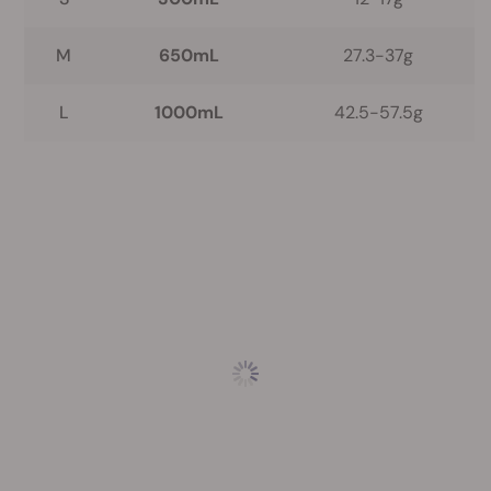
M
650mL
27.3-37g
L
1000mL
42.5-57.5g