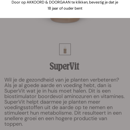
Door op AKKOORD & DOORGAAN te klikken, bevestig je dat je
18 jaar of ouder bent
SuperVit
Wil je de gezondheid van je planten verbeteren?
Als je al goede aarde en voeding hebt, dan is
SuperVit wat je in huis moet halen. Dit is een
biostimulator boordevol aminozuren en vitamines.
SuperVit helpt daarmee je planten meer
voedingsstoffen uit de aarde op te nemen en
stimuleert hun metabolisme. Dit resulteert in een
snellere groei en een hogere productie van
toppen.