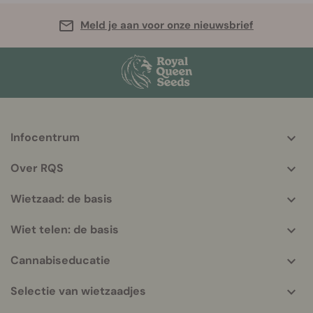
Meld je aan voor onze nieuwsbrief
Infocentrum
More
helpful
Over RQS
info
Wietzaad: de basis
Wiet telen: de basis
Cannabiseducatie
Selectie van wietzaadjes