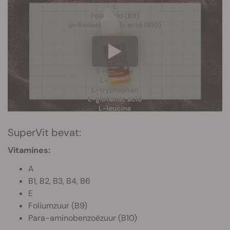
SuperVit bevat:
Vitamines:
A
B1, B2, B3, B4, B6
E
Foliumzuur (B9)
Para-aminobenzoëzuur (B10)