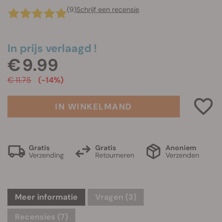
(9)
Schrijf een recensie
In prijs verlaagd !
€ 9.99
€ 11.75
(-14%)
IN WINKELMAND
Gratis
Gratis
Anoniem
Verzending
Retourneren
Verzenden
Meer informatie
Vragen
(3)
Recensies (7)