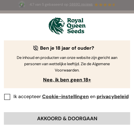
4.7 van 5 gebaseerd op
58690 reviews
☀️ Summer Sales: tot wel 50% korting
op geselecteerde producten! ⏤
Koop nu
🛍️
Ben je 18 jaar of ouder?
-15%
De inhoud en producten van onze website zijn gericht aan
personen van wettelijke leeftijd. Zie de Algemene
Voorwaarden.
Nee, ik ben geen 18+
Ik accepteer
Cookie-instellingen
en
privacybeleid
AKKOORD & DOORGAAN