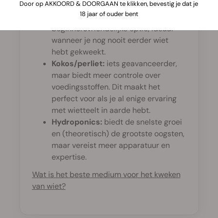
Door op AKKOORD & DOORGAAN te klikken, bevestig je dat je
18 jaar of ouder bent
Aarde/compost:
een natuurlijke en
beginnersvriendelijke optie, ideaal
wanneer je nog nooit eerder wiet
hebt gekweekt.
Kokos/perliet:
iets geavanceerder,
maar biedt meer controle over
voedingsstoffen. Dit maakt het
perfect voor als je al enige ervaring
met wietteelt in aarde hebt.
Hydroponics:
biedt de snelste groei
en (theoretisch) de grootste oogsten,
maar vereist meer apparatuur en
expertise.
Wat is het beste medium voor het kweken
van wiet?