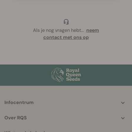
Als je nog vragen hebt
...
neem
contact met ons op
More
Infocentrum
helpful
info
Over RQS