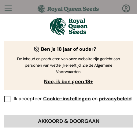
Vragen?
Antwoorden!
Ben je 18 jaar of ouder?
Welkom bij de Royal Queen Seeds Help Center
De inhoud en producten van onze website zijn gericht aan
personen van wettelijke leeftijd. Zie de Algemene
Voorwaarden.
Nee, ik ben geen 18+
Ik accepteer
Cookie-instellingen
en
privacybeleid
Help Center
>
Producten en
Back
Kweken
>
Genetica
>
AKKOORD & DOORGAAN
Wat is het beste medium om je
zaden te laten groeien?