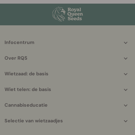
More
Infocentrum
helpful
info
Over RQS
Wietzaad: de basis
Wiet telen: de basis
Cannabiseducatie
Selectie van wietzaadjes