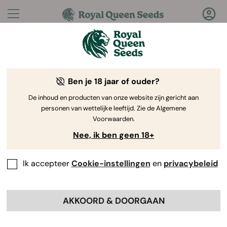
Vragen?
Antwoorden!
Ben je 18 jaar of ouder?
Welkom bij de Royal Queen Seeds Help Center
De inhoud en producten van onze website zijn gericht aan
personen van wettelijke leeftijd. Zie de Algemene
Voorwaarden.
Nee, ik ben geen 18+
Ik accepteer
Cookie-instellingen
en
privacybeleid
Help Center
>
Producten en
Back
Kweken
>
Genetica
AKKOORD & DOORGAAN