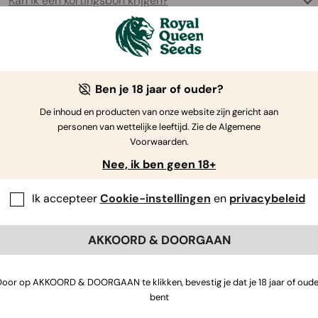
Kan ik een kortingsbon krijgen?
Wat moet ik doen als mijn promotiecode niet werkt?
Ben je 18 jaar of ouder?
De inhoud en producten van onze website zijn gericht aan
Hoe gebruik ik een promotiecode bij mijn bestelling?
personen van wettelijke leeftijd. Zie de Algemene
Voorwaarden.
Nee, ik ben geen 18+
+
See all FAQs
Ik accepteer
Cookie-instellingen
en
privacybeleid
AKKOORD & DOORGAAN
Door op AKKOORD & DOORGAAN te klikken, bevestig je dat je 18 jaar of oude
Als je nog vragen hebt
,
neem contact met ons op
bent