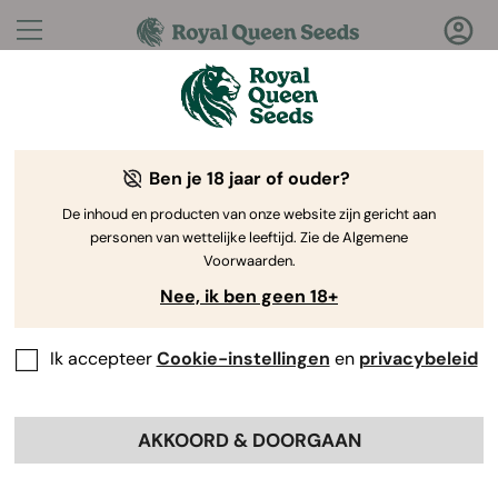
Vragen?
Antwoorden!
Ben je 18 jaar of ouder?
Welkom bij de Royal Queen Seeds Help Center
De inhoud en producten van onze website zijn gericht aan
personen van wettelijke leeftijd. Zie de Algemene
Voorwaarden.
Nee, ik ben geen 18+
Ik accepteer
Cookie-instellingen
en
privacybeleid
Help Center
>
Kortingen
>
Back
AKKOORD & DOORGAAN
Zijn acties of kortingen van
toepassing op alle producten in