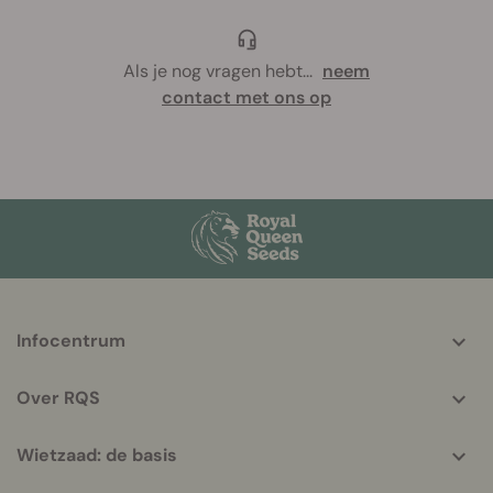
Als je nog vragen hebt
...
neem
contact met ons op
More
Infocentrum
helpful
info
Over RQS
Wietzaad: de basis